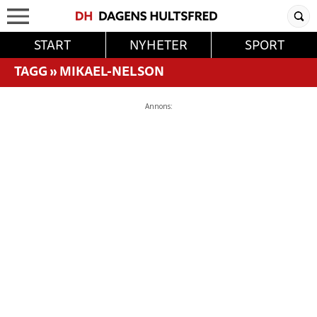
START
NYHETER
SPORT
TAGG
»
MIKAEL-NELSON
Annons: