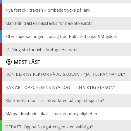
Nya försök i trakten – ombads trycka på länk
Man från trakten misstänks för narkotikabrott
Efter supersäsongen: Ludvig från Hultsfred jagar SM-guldet
41-åring startar nytt företag i Hultsfred
MEST LÄST
HON BLIR NY REKTOR PÅ AL-SKOLAN – "JÄTTESPÄNNANDE"
HÄR ÄR TOPPCHEFENS NYA LÖN – ”EN VIKTIG PERSON”
Klockan klämtar – är jätteaffären på väg att spricka?
Många drabbade lokalt – nu varnar myndigheten
DEBATT: Öppna Storgatan igen – en valfråga?