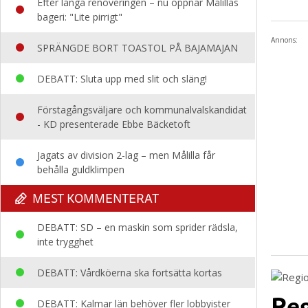
Efter långa renoveringen – nu öppnar Målillas
bageri: "Lite pirrigt"
Annons:
SPRÄNGDE BORT TOASTOL PÅ BAJAMAJAN
DEBATT: Sluta upp med slit och släng!
Förstagångsväljare och kommunalvalskandidat
- KD presenterade Ebbe Bäcketoft
Jagats av division 2-lag – men Målilla får
behålla guldklimpen
MEST KOMMENTERAT
DEBATT: SD – en maskin som sprider rädsla,
inte trygghet
DEBATT: Vårdköerna ska fortsätta kortas
Reg
DEBATT: Kalmar län behöver fler lobbyister