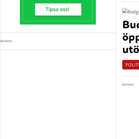
Bud
öpp
Annons:
ut
POLIT
Annons: