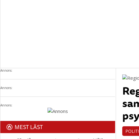
Annons:
Re
Annons:
sam
Annons:
psy
MEST LÄST
POLIT