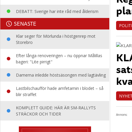
pla
DEBATT: Sverige har inte råd med ålderism
SENASTE
POLIT
Klar seger för Mörlunda i höstgenrep mot
Storebro
KLA
Efter långa renoveringen – nu öppnar Målillas
bageri: "Lite pirrigt"
sat
Damerna inledde höstsäsongen med lagtävling
kva
Lastbilschaufför hade amfetamin i blodet – så
blir straffet
NYHE
KOMPLETT GUIDE: HÄR ÄR SM-RALLYTS
STRÄCKOR OCH TIDER
Annons: