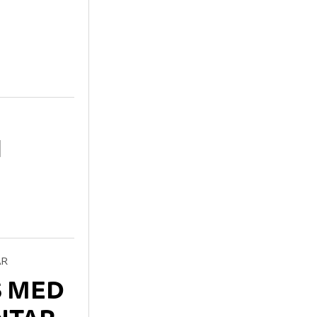
d
S MED