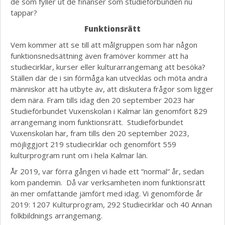
de som fyller ut de finanser som studieförbunden nu
tappar?
Funktionsrätt
Vem kommer att se till att målgruppen som har någon
funktionsnedsättning även framöver kommer att ha
studiecirklar, kurser eller kulturarrangemang att besöka?
Ställen där de i sin förmåga kan utvecklas och möta andra
människor att ha utbyte av, att diskutera frågor som ligger
dem nära. Fram tills idag den 20 september 2023 har
Studieförbundet Vuxenskolan i Kalmar län genomfört 829
arrangemang inom funktionsrätt. Studieförbundet
Vuxenskolan har, fram tills den 20 september 2023,
möjliggjort 219 studiecirklar och genomfört 559
kulturprogram runt om i hela Kalmar län.
År 2019, var förra gången vi hade ett ”normal” år, sedan
kom pandemin. Då var verksamheten inom funktionsrätt
än mer omfattande jämfört med idag. Vi genomförde år
2019: 1207 Kulturprogram, 292 Studiecirklar och 40 Annan
folkbildnings arrangemang.