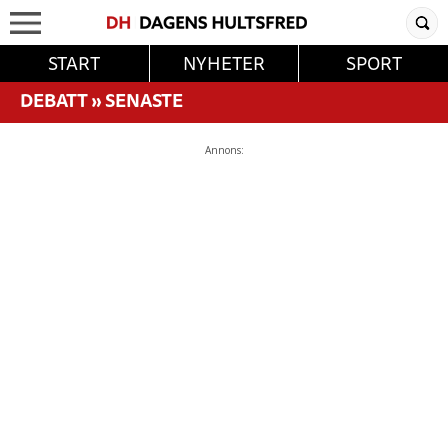
START
NYHETER
SPORT
DEBATT
»
SENASTE
Annons: