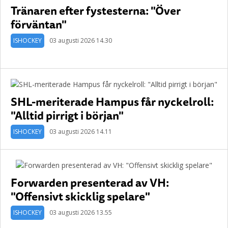
Tränaren efter fystesterna: "Över
förväntan"
ISHOCKEY
03 augusti 2026 14.30
SHL-meriterade Hampus får nyckelroll:
"Alltid pirrigt i början"
ISHOCKEY
03 augusti 2026 14.11
Forwarden presenterad av VH:
"Offensivt skicklig spelare"
ISHOCKEY
03 augusti 2026 13.55