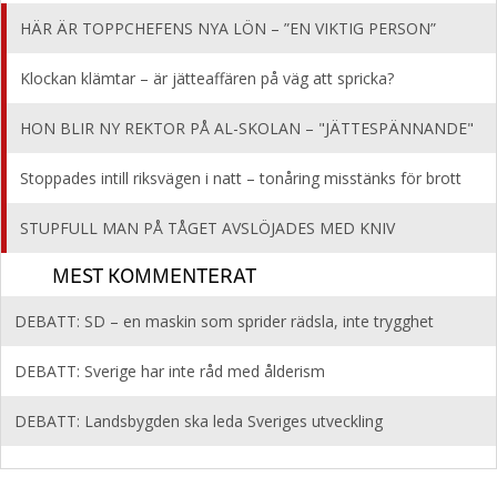
HÄR ÄR TOPPCHEFENS NYA LÖN – ”EN VIKTIG PERSON”
Klockan klämtar – är jätteaffären på väg att spricka?
HON BLIR NY REKTOR PÅ AL-SKOLAN – "JÄTTESPÄNNANDE"
Stoppades intill riksvägen i natt – tonåring misstänks för brott
STUPFULL MAN PÅ TÅGET AVSLÖJADES MED KNIV
MEST KOMMENTERAT
DEBATT: SD – en maskin som sprider rädsla, inte trygghet
DEBATT: Sverige har inte råd med ålderism
DEBATT: Landsbygden ska leda Sveriges utveckling