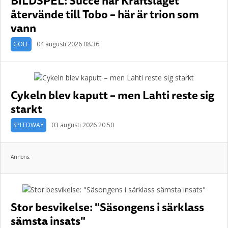
BILDSPEL: Succé när Kräftslaget
återvände till Tobo – här är trion som
vann
GOLF
04 augusti 2026 08.36
Cykeln blev kaputt – men Lahti reste sig
starkt
SPEEDWAY
03 augusti 2026 20.50
Annons:
Stor besvikelse: "Säsongens i särklass
sämsta insats"