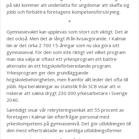
på sikt kommer att underlätta för ungdomar att skaffa sig
jobb och förbättra företagens kompetensförsörjning.
*
Gymnasievalet kan upplevas som stort och viktigt. Det är
det också. Men det är långt ifrån livsavgörande. I Kalmar
län är det cirka 2 700 15-åringar som nu ska göra sitt
gymnasieval. För den som inte riktigt vet vilket program
man ska välja är oftast ett yrkesprogram ett bättre
alternativ än ett högskoleförberedande program.
Yrkesprogram ger den grundläggande
högskolebehörigheten, men framför allt leder det ofta till
jobb. Nya beräkningar av statistik från SCB visar att vi
riskerar att sakna drygt 230 000 yrkesarbetare i Sverige
2040.
Samtidigt visar vår rekryteringsenkät att 55 procent av
företagen i Kalmar län efterfrågar personal med
yrkeskompetens på gymnasienivå. Det gör utbildningen till
den mest eftertraktade av samtliga utbildningsformer.