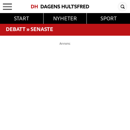
START
NYHETER
SPORT
DEBATT
»
SENASTE
Annons: