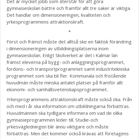
Det är mycket jobb som återstår för att göra
gymnasieskolan bättre och framför allt tre saker är viktiga.
Det handlar om dimensioneringen, kvaliteten och
yrkesprogrammens attraktionskraft.
*
Först och främst måste det alltså ske en faktisk förändring
i dimensioneringen av utbildningsplatserna inom
gymnasieskolan. Enligt Skolverket är det i Kalmar län
främst eleverna på bygg- och anläggningsprogrammet,
fordons- och transportprogrammet samt industritekniska
programmet som ska bli fler. Kommunala och fristående
huvudmän måste minska antalet platser på framför allt
ekonomi- och samhällsvetenskapsprogrammet.
Yrkesprogrammens attraktionskraft måste också öka. Från
och med i år ska information om utbildningarna förbättras.
Huvudmännen ska tydligare informera om vad de olika
gymnasieprogrammen leder till. Studie-och
yrkesvägledningen blir ännu viktigare och måste
förbättras. Men det kommer också krävas att företagens