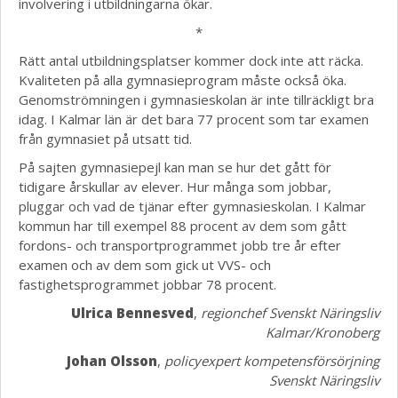
involvering i utbildningarna ökar.
*
Rätt antal utbildningsplatser kommer dock inte att räcka.
Kvaliteten på alla gymnasieprogram måste också öka.
Genomströmningen i gymnasieskolan är inte tillräckligt bra
idag. I Kalmar län är det bara 77 procent som tar examen
från gymnasiet på utsatt tid.
På sajten gymnasiepejl kan man se hur det gått för
tidigare årskullar av elever. Hur många som jobbar,
pluggar och vad de tjänar efter gymnasieskolan. I Kalmar
kommun har till exempel 88 procent av dem som gått
fordons- och transportprogrammet jobb tre år efter
examen och av dem som gick ut VVS- och
fastighetsprogrammet jobbar 78 procent.
Ulrica Bennesved
,
regionchef Svenskt Näringsliv
Kalmar/Kronoberg
Johan Olsson
,
policyexpert kompetensförsörjning
Svenskt Näringsliv