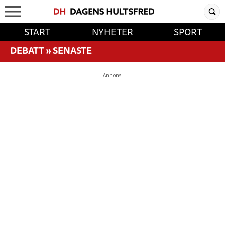
START
NYHETER
SPORT
DEBATT
»
SENASTE
Annons: