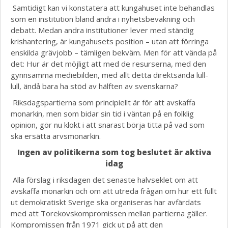
Samtidigt kan vi konstatera att kungahuset inte behandlas
som en institution bland andra i nyhetsbevakning och
debatt. Medan andra institutioner lever med ständig
krishantering, är kungahusets position – utan att förringa
enskilda grävjobb – tämligen bekväm. Men för att vända på
det: Hur är det möjligt att med de resurserna, med den
gynnsamma mediebilden, med allt detta direktsända lull-
lull, ändå bara ha stöd av hälften av svenskarna?
Riksdagspartierna som principiellt är för att avskaffa
monarkin, men som bidar sin tid i väntan på en folklig
opinion, gör nu klokt i att snarast börja titta på vad som
ska ersätta arvsmonarkin.
Ingen av politikerna som tog beslutet är aktiva
idag
Alla förslag i riksdagen det senaste halvseklet om att
avskaffa monarkin och om att utreda frågan om hur ett fullt
ut demokratiskt Sverige ska organiseras har avfärdats
med att Torekovskompromissen mellan partierna gäller.
Kompromissen från 1971 gick ut på att den