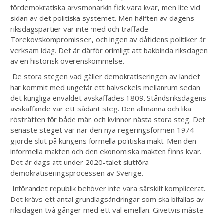
fördemokratiska arvsmonarkin fick vara kvar, men lite vid
sidan av det politiska systemet. Men hälften av dagens
riksdagspartier var inte med och träffade
Torekovskompromissen, och ingen av dåtidens politiker är
verksam idag. Det är därför orimligt att bakbinda riksdagen
av en historisk överenskommelse.
De stora stegen vad gäller demokratiseringen av landet
har kommit med ungefär ett halvsekels mellanrum sedan
det kungliga enväldet avskaffades 1809. Ståndsriksdagens
avskaffande var ett sådant steg. Den allmänna och lika
rösträtten för både män och kvinnor nästa stora steg. Det
senaste steget var när den nya regeringsformen 1974
gjorde slut på kungens formella politiska makt. Men den
informella makten och den ekonomiska makten finns kvar.
Det är dags att under 2020-talet slutföra
demokratiseringsprocessen av Sverige.
Införandet republik behöver inte vara särskilt komplicerat.
Det krävs ett antal grundlagsändringar som ska bifallas av
riksdagen två gånger med ett val emellan. Givetvis måste