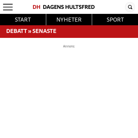
START
NYHETER
SPORT
DEBATT
»
SENASTE
Annons: