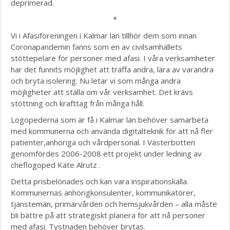
deprimerad.
*
Vi i Afasiföreningen i Kalmar län tillhör dem som innan
Coronapandemin fanns som en av civilsamhällets
stöttepelare för personer med afasi. I våra verksamheter
har det funnits möjlighet att träffa andra, lära av varandra
och bryta isolering. Nu letar vi som många andra
möjligheter att ställa om vår verksamhet. Det krävs
stöttning och krafttag från många håll.
Logopederna som är få i Kalmar län behöver samarbeta
med kommunerna och använda digitalteknik för att nå fler
patienter,anhöriga och vårdpersonal. I Västerbotten
genomfördes 2006-2008 ett projekt under ledning av
cheflogoped Käte Alrutz .
Detta prisbelönades och kan vara inspirationskälla.
Kommunernas anhörigkonsulenter, kommunikatörer,
tjänstemän, primärvården och hemsjukvården – alla måste
bli bättre på att strategiskt planera för att nå personer
med afasi. Tystnaden behöver brytas.