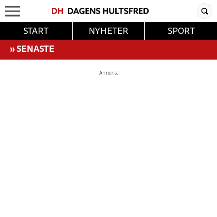
START
NYHETER
SPORT
»
SENASTE
Annons: