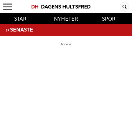
START
NYHETER
SPORT
»
SENASTE
Annons: