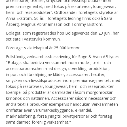
accessoarer, textilier, smycken och livsstilsprodukter inom
premiumsegmentet, med fokus på resortwear, loungewear,
hem- och reseprodukter". Ordförande i företagets styrelse är
Anna Ekström, 56 år. I företagets ledning finns också Sara
Åsberg, Magnus Abrahamsson och Tommy Ekström.
Bolaget, som registrerades hos Bolagsverket den 23 juni, har
sitt säte i Västerviks kommun.
Företagets aktiekapital är 25 000 kronor.
Fullständig verksamhetsbeskrivning för Sage & Aven AB lyder:
"Bolaget ska bedriva verksamhet inom mode-, textil- och
accessoarbranschen med design, utveckling, produktion,
import och försäljning av kläder, accessoarer, textilier,
smycken och livsstilsprodukter inom premiumsegmentet, med
fokus på resortwear, loungewear, hem- och reseprodukter.
Exempel på produkter är damkläder såsom morgonrockar
kimonos och nattlinnen. Accessoarer såsom necessärer och
andra textila produkter exempelvis handdukar. Verksamheten
omfattar även varumärkesbyggande, e-handel,
marknadsföring, försäljning till privatpersoner och företag
samt därmed förenlig verksamhet."