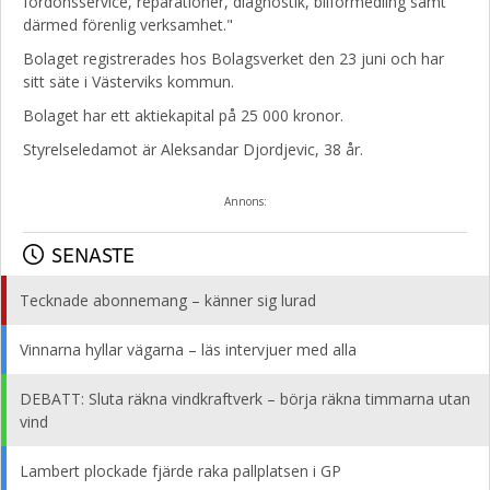
fordonsservice, reparationer, diagnostik, bilförmedling samt
därmed förenlig verksamhet."
Bolaget registrerades hos Bolagsverket den 23 juni och har
sitt säte i Västerviks kommun.
Bolaget har ett aktiekapital på 25 000 kronor.
Styrelseledamot är Aleksandar Djordjevic, 38 år.
Annons:
SENASTE
Tecknade abonnemang – känner sig lurad
Vinnarna hyllar vägarna – läs intervjuer med alla
DEBATT: Sluta räkna vindkraftverk – börja räkna timmarna utan
vind
Lambert plockade fjärde raka pallplatsen i GP