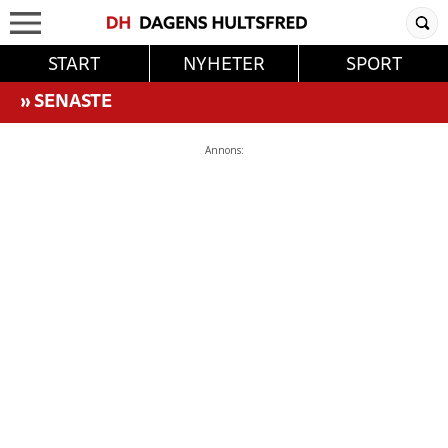
START
NYHETER
SPORT
»
SENASTE
Annons: