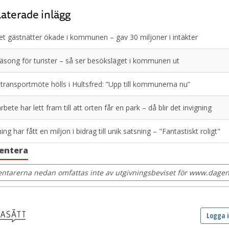
aterade inlägg
et gästnätter ökade i kommunen – gav 30 miljoner i intäkter
song för turister – så ser besöksläget i kommunen ut
 transportmöte hölls i Hultsfred: ”Upp till kommunerna nu”
bete har lett fram till att orten får en park – då blir det invigning
ing har fått en miljon i bidrag till unik satsning – "Fantastiskt roligt"
entera
tarerna nedan omfattas inte av utgivningsbeviset för www.dagens