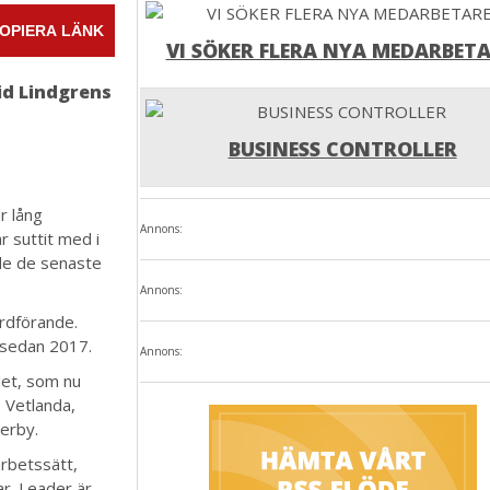
OPIERA LÄNK
VI SÖKER FLERA NYA MEDARBETA
rid Lindgrens
BUSINESS CONTROLLER
r lång
Annons:
r suttit med i
de de senaste
Annons:
ordförande.
 sedan 2017.
Annons:
det, som nu
 Vetlanda,
merby.
arbetssätt,
r. Leader är