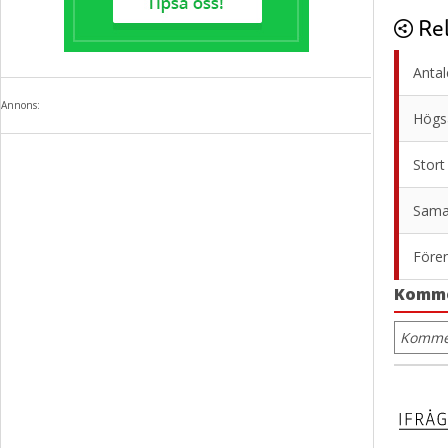
Rel
Antal
Annons:
Högsä
Stort
Samar
Fören
Komm
Kommen