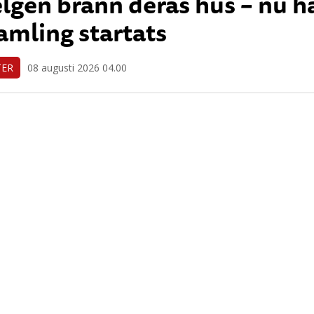
elgen brann deras hus – nu h
amling startats
TER
08 augusti 2026 04.00