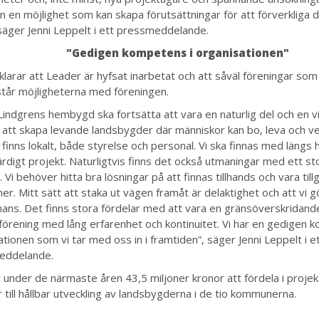
en en möjlighet som kan skapa förutsättningar för att förverkliga
 säger Jenni Leppelt i ett pressmeddelande.
"Gedigen kompetens i organisationen"
klarar att Leader är hyfsat inarbetat och att såväl föreningar som
står möjligheterna med föreningen.
Lindgrens hembygd ska fortsätta att vara en naturlig del och en vi
 att skapa levande landsbygder där människor kan bo, leva och ve
i finns lokalt, både styrelse och personal. Vi ska finnas med längs 
 färdigt projekt. Naturligtvis finns det också utmaningar med ett s
Vi behöver hitta bra lösningar på att finnas tillhands och vara tillgä
r. Mitt sätt att staka ut vägen framåt är delaktighet och att vi g
mans. Det finns stora fördelar med att vara en gränsöverskridande
 förening med lång erfarenhet och kontinuitet. Vi har en gedigen 
tionen som vi tar med oss in i framtiden”, säger Jenni Leppelt i e
eddelande.
 under de närmaste åren 43,5 miljoner kronor att fördela i proje
till hållbar utveckling av landsbygderna i de tio kommunerna.