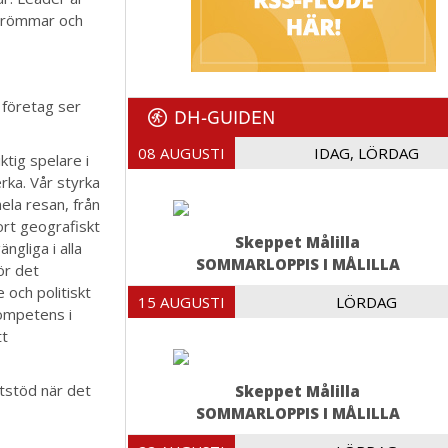
 drömmar och
 företag ser
DH-GUIDEN
08 AUGUSTI
IDAG, LÖRDAG
ktig spelare i
rka. Vår styrka
hela resan, från
tort geografiskt
Skeppet Målilla
ngliga i alla
SOMMARLOPPIS I MÅLILLA
ör det
 och politiskt
15 AUGUSTI
LÖRDAG
kompetens i
tt
ktstöd när det
Skeppet Målilla
SOMMARLOPPIS I MÅLILLA