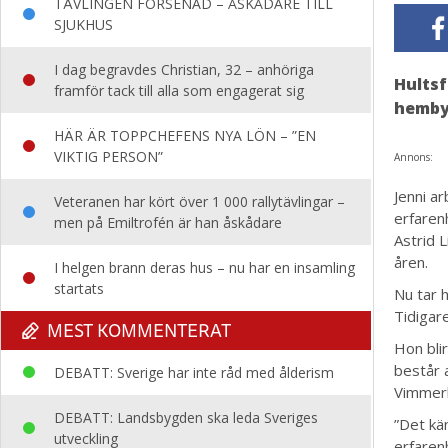
TÄVLINGEN FÖRSENAD – ÅSKÅDARE TILL
SJUKHUS
I dag begravdes Christian, 32 – anhöriga
Hultsf
framför tack till alla som engagerat sig
hemby
HÄR ÄR TOPPCHEFENS NYA LÖN – ”EN
VIKTIG PERSON”
Annons:
Jenni a
Veteranen har kört över 1 000 rallytävlingar –
erfaren
men på Emiltrofén är han åskådare
Astrid 
åren.
I helgen brann deras hus – nu har en insamling
startats
Nu tar 
Tidigar
MEST KOMMENTERAT
Hon bli
består 
DEBATT: Sverige har inte råd med ålderism
Vimmerb
DEBATT: Landsbygden ska leda Sveriges
”Det kän
utveckling
erfaren