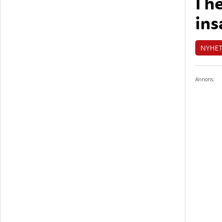
I h
ins
NYHE
Annons: