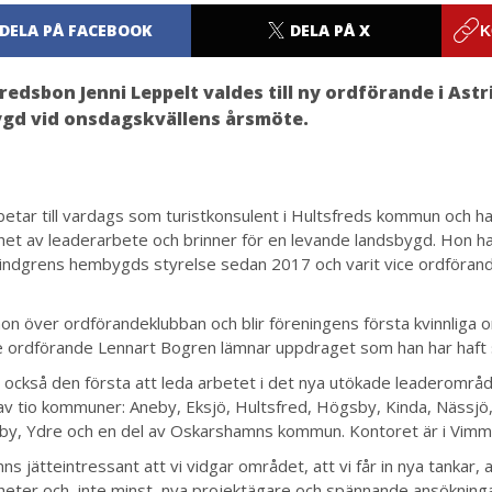
DELA PÅ FACEBOOK
DELA PÅ X
K
redsbon Jenni Leppelt valdes till ny ordförande i Ast
gd vid onsdagskvällens årsmöte.
rbetar till vardags som turistkonsulent i Hultsfreds kommun och ha
het av leaderarbete och brinner för en levande landsbygd. Hon ha
Lindgrens hembygds styrelse sedan 2017 och varit vice ordföran
hon över ordförandeklubban och blir föreningens första kvinnliga 
e ordförande Lennart Bogren lämnar uppdraget som han har haft
r också den första att leda arbetet i det nya utökade leaderområ
av tio kommuner: Aneby, Eksjö, Hultsfred, Högsby, Kinda, Nässjö,
y, Ydre och en del av Oskarshamns kommun. Kontoret är i Vim
ns jätteintressant att vi vidgar området, att vi får in nya tankar, 
heter och, inte minst, nya projektägare och spännande ansökninga