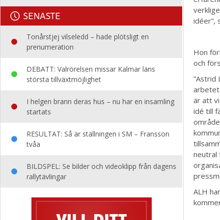
verklig
SENASTE
idéer”,
Tonårstjej vilseledd – hade plötsligt en
prenumeration
Hon för
och för
DEBATT: Valrörelsen missar Kalmar läns
”Astrid 
största tillväxtmöjlighet
arbetet
är att v
I helgen brann deras hus – nu har en insamling
idé till
startats
område. 
kommune
RESULTAT: Så är ställningen i SM – Fransson
tillsam
tvåa
neutral
organisa
BILDSPEL: Se bilder och videoklipp från dagens
pressm
rallytävlingar
ALH har
kommer 