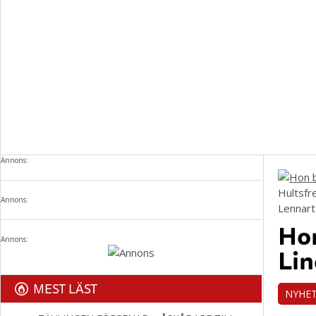
Annons:
Hultsfr
Annons:
Lennart
Hon
Annons:
Li
MEST LÄST
NYHE