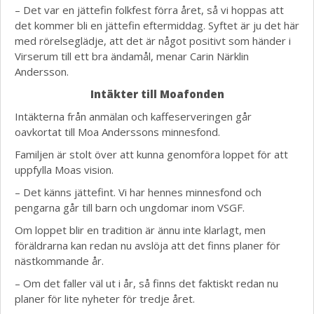
– Det var en jättefin folkfest förra året, så vi hoppas att
det kommer bli en jättefin eftermiddag. Syftet är ju det här
med rörelseglädje, att det är något positivt som händer i
Virserum till ett bra ändamål, menar Carin Närklin
Andersson.
Intäkter till Moafonden
Intäkterna från anmälan och kaffeserveringen går
oavkortat till Moa Anderssons minnesfond.
Familjen är stolt över att kunna genomföra loppet för att
uppfylla Moas vision.
– Det känns jättefint. Vi har hennes minnesfond och
pengarna går till barn och ungdomar inom VSGF.
Om loppet blir en tradition är ännu inte klarlagt, men
föräldrarna kan redan nu avslöja att det finns planer för
nästkommande år.
– Om det faller väl ut i år, så finns det faktiskt redan nu
planer för lite nyheter för tredje året.