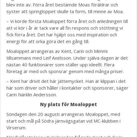
blev inte av. Förra året bestämde Moas föräldrar och
syster att springloppet skulle ta form, till minne av Moa.
– Vi körde första Moaloppet förra året och anledningen till
att vi kör i år är tack vare all fin respons och stöttning vi
fick förra året. Det har hjälpt oss med inspiration och
energi för att orka göra det en gång till.
Moaloppet arrangeras av Kent, Carin och Mimmi
tillsammans med Leif Axelsson. Under själva dagen är det
nästan 40 funktionärer som ställer upp ideellt. Flera
företag är med och sponsrar genom med många priser.
– Kent har drivit det här jättemycket. Han är klippan i det
här som driver och håller i kontakter och sponsorer, säger
Carin Närklin Andersson.
Ny plats för Moaloppet
Söndagen den 20 augusti arrangeras Moaloppet, med
start och mål på Södra järnvägsgatan vid MC-klubben i
Virserum.