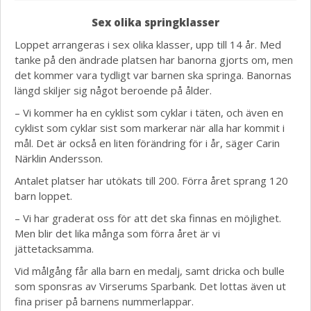
Sex olika springklasser
Loppet arrangeras i sex olika klasser, upp till 14 år. Med
tanke på den ändrade platsen har banorna gjorts om, men
det kommer vara tydligt var barnen ska springa. Banornas
längd skiljer sig något beroende på ålder.
– Vi kommer ha en cyklist som cyklar i täten, och även en
cyklist som cyklar sist som markerar när alla har kommit i
mål. Det är också en liten förändring för i år, säger Carin
Närklin Andersson.
Antalet platser har utökats till 200. Förra året sprang 120
barn loppet.
– Vi har graderat oss för att det ska finnas en möjlighet.
Men blir det lika många som förra året är vi
jättetacksamma.
Vid målgång får alla barn en medalj, samt dricka och bulle
som sponsras av Virserums Sparbank. Det lottas även ut
fina priser på barnens nummerlappar.