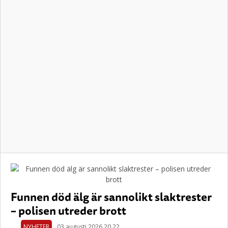
Funnen död älg är sannolikt slaktrester
– polisen utreder brott
NYHETER
03 augusti 2026 20.22