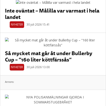
Inte oväntat – Målilla var varmast i hela
landet
NYHETER
30 juli 2026 15.41
Så mycket mat går åt under Bullerby
Cup – ”160 liter köttfärssås”
NYHETER
30 juli 2026 13.00
Annons: