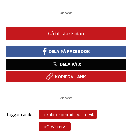
Annons:
Gå till startsidan
DELA PÅ FACEBOOK
DELA PÅ X
KOPIERA LÄNK
Annons:
Taggar i artikel
Lokalpolisområde Västervik
LpO Västervik