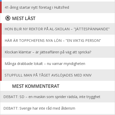
41-åring startar nytt företag i Hultsfred
MEST LÄST
HON BLIR NY REKTOR PÅ AL-SKOLAN – "JÄTTESPÄNNANDE"
HÄR ÄR TOPPCHEFENS NYA LÖN – ”EN VIKTIG PERSON”
Klockan klämtar – är jätteaffären på väg att spricka?
Många drabbade lokalt – nu varnar myndigheten
STUPFULL MAN PÅ TÅGET AVSLÖJADES MED KNIV
MEST KOMMENTERAT
DEBATT: SD – en maskin som sprider rädsla, inte trygghet
DEBATT: Sverige har inte råd med ålderism