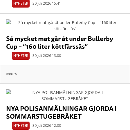
NYHETER
30 juli 2026 15.41
Så mycket mat går åt under Bullerby
Cup – ”160 liter köttfärssås”
NYHETER
30 juli 2026 13.00
Annons:
NYA POLISANMÄLNINGAR GJORDA I
SOMMARSTUGEBRÅKET
NYHETER
30 juli 2026 12.00