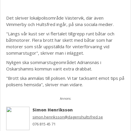
Det skriver lokalpolisområde Västervik, där även
Vimmerby och Hultsfred ingår, på sina sociala medier.
"Längs vår kust ser vi flertalet tillgrepp runt båtar och
båtmotorer. Flera brott har skett med båtar som har
motorer som står uppställda för vinterförvaring vid
sommarstugor", skriver man i inlägget.
Nyligen ska sommarstugeområdet Adriansnäs i
Oskarshamns kommun varit extra drabbat.
"Brott ska anmälas till polisen. Vi tar tacksamt emot tips på
polisens hemsida", skriver man vidare.
Annons:
Simon Henriksson
simon.henriksson@dagenshultsfred.se
076 815 45 71