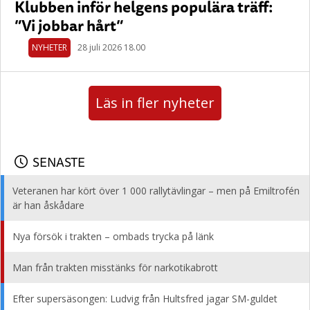
Klubben inför helgens populära träff:
”Vi jobbar hårt”
NYHETER
28 juli 2026 18.00
Läs in fler nyheter
SENASTE
Veteranen har kört över 1 000 rallytävlingar – men på Emiltrofén
är han åskådare
Nya försök i trakten – ombads trycka på länk
Man från trakten misstänks för narkotikabrott
Efter supersäsongen: Ludvig från Hultsfred jagar SM-guldet