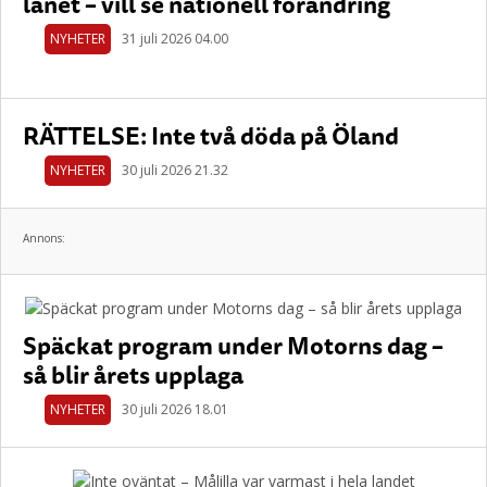
länet – vill se nationell förändring
NYHETER
31 juli 2026 04.00
RÄTTELSE: Inte två döda på Öland
NYHETER
30 juli 2026 21.32
Annons:
Späckat program under Motorns dag –
så blir årets upplaga
NYHETER
30 juli 2026 18.01