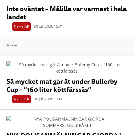
Inte oväntat – Målilla var varmast i hela
landet
NYHETER
30 juli 2026 15.41
Annons:
Så mycket mat går åt under Bullerby
Cup – ”160 liter köttfärssås”
NYHETER
30 juli 2026 13.00