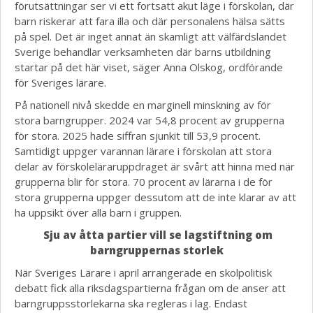
förutsättningar ser vi ett fortsatt akut läge i förskolan, där
barn riskerar att fara illa och där personalens hälsa sätts
på spel. Det är inget annat än skamligt att välfärdslandet
Sverige behandlar verksamheten där barns utbildning
startar på det här viset, säger Anna Olskog, ordförande
för Sveriges lärare.
På nationell nivå skedde en marginell minskning av för
stora barngrupper. 2024 var 54,8 procent av grupperna
för stora. 2025 hade siffran sjunkit till 53,9 procent.
Samtidigt uppger varannan lärare i förskolan att stora
delar av förskoleläraruppdraget är svårt att hinna med när
grupperna blir för stora. 70 procent av lärarna i de för
stora grupperna uppger dessutom att de inte klarar av att
ha uppsikt över alla barn i gruppen.
Sju av åtta partier vill se lagstiftning om
barngruppernas storlek
När Sveriges Lärare i april arrangerade en skolpolitisk
debatt fick alla riksdagspartierna frågan om de anser att
barngruppsstorlekarna ska regleras i lag. Endast