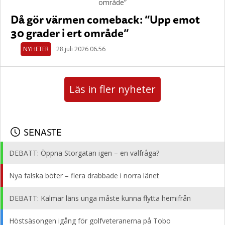
Då gör värmen comeback: ”Upp emot
30 grader i ert område”
NYHETER
28 juli 2026 06.56
Läs in fler nyheter
SENASTE
DEBATT: Öppna Storgatan igen – en valfråga?
Nya falska böter – flera drabbade i norra länet
DEBATT: Kalmar läns unga måste kunna flytta hemifrån
Höstsäsongen igång för golfveteranerna på Tobo