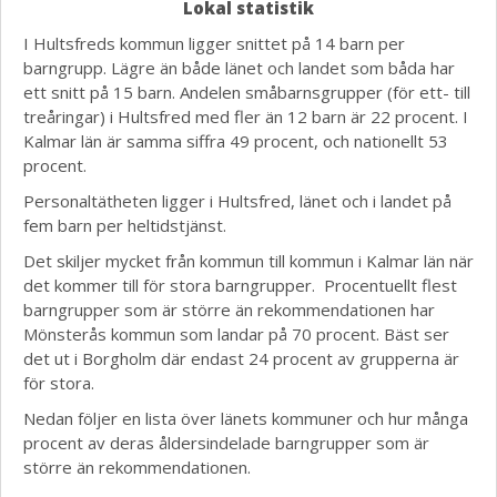
Lokal statistik
I Hultsfreds kommun ligger snittet på 14 barn per
barngrupp. Lägre än både länet och landet som båda har
ett snitt på 15 barn. Andelen småbarnsgrupper (för ett- till
treåringar) i Hultsfred med fler än 12 barn är 22 procent. I
Kalmar län är samma siffra 49 procent, och nationellt 53
procent.
Personaltätheten ligger i Hultsfred, länet och i landet på
fem barn per heltidstjänst.
Det skiljer mycket från kommun till kommun i Kalmar län när
det kommer till för stora barngrupper. Procentuellt flest
barngrupper som är större än rekommendationen har
Mönsterås kommun som landar på 70 procent. Bäst ser
det ut i Borgholm där endast 24 procent av grupperna är
för stora.
Nedan följer en lista över länets kommuner och hur många
procent av deras åldersindelade barngrupper som är
större än rekommendationen.