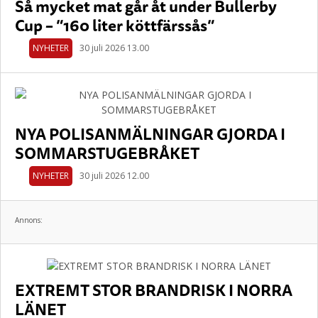
Så mycket mat går åt under Bullerby
Cup – ”160 liter köttfärssås”
NYHETER
30 juli 2026 13.00
NYA POLISANMÄLNINGAR GJORDA I
SOMMARSTUGEBRÅKET
NYHETER
30 juli 2026 12.00
Annons:
EXTREMT STOR BRANDRISK I NORRA
LÄNET