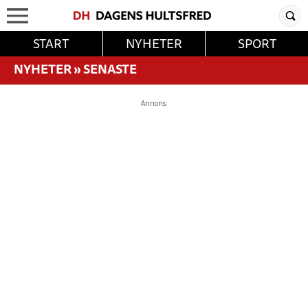
START
NYHETER
SPORT
NYHETER
»
SENASTE
Annons: