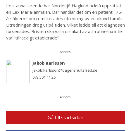
I ett annat ärende har Nordesjö Haglund också upprättat
en Lex Maria-anmälan. Där handlar det om en patient i 75-
årsåldern som remitterades utredning av en okänd tumör.
Utredningen drog ut på tiden, vilket ledde till att diagnosen
försenades. Bristen ska vara orsakad av att rutinerna inte
var ”tillräckligt etablerade”.
Annons:
Jakob Karlsson
jakob.karlsson@dagenshultsfred.se
073 501 41 26
Annons:
Gå till startsidan