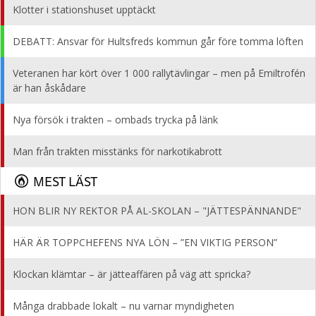
Klotter i stationshuset upptäckt
DEBATT: Ansvar för Hultsfreds kommun går före tomma löften
Veteranen har kört över 1 000 rallytävlingar – men på Emiltrofén
är han åskådare
Nya försök i trakten – ombads trycka på länk
Man från trakten misstänks för narkotikabrott
MEST LÄST
HON BLIR NY REKTOR PÅ AL-SKOLAN – "JÄTTESPÄNNANDE"
HÄR ÄR TOPPCHEFENS NYA LÖN – ”EN VIKTIG PERSON”
Klockan klämtar – är jätteaffären på väg att spricka?
Många drabbade lokalt – nu varnar myndigheten