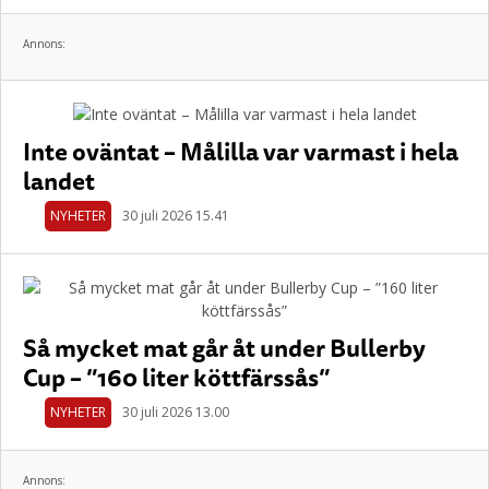
Annons:
Inte oväntat – Målilla var varmast i hela
landet
NYHETER
30 juli 2026 15.41
Så mycket mat går åt under Bullerby
Cup – ”160 liter köttfärssås”
NYHETER
30 juli 2026 13.00
Annons: