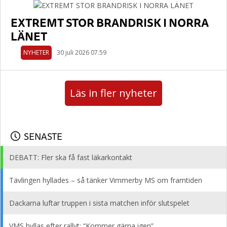
EXTREMT STOR BRANDRISK I NORRA
LÄNET
NYHETER
30 juli 2026 07.59
Läs in fler nyheter
SENASTE
DEBATT: Fler ska få fast läkarkontakt
Tävlingen hyllades – så tänker Vimmerby MS om framtiden
Dackarna luftar truppen i sista matchen inför slutspelet
VMS hyllas efter rallyt: “Kommer gärna igen”