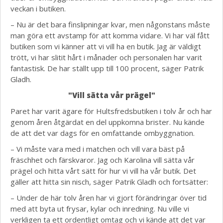
veckan i butiken.
– Nu är det bara finslipningar kvar, men någonstans måste
man göra ett avstamp för att komma vidare. Vi har väl fått
butiken som vi känner att vi vill ha en butik. Jag är väldigt
trött, vi har slitit hårt i månader och personalen har varit
fantastisk. De har ställt upp till 100 procent, säger Patrik
Gladh.
"Vill sätta vår prägel"
Paret har varit ägare för Hultsfredsbutiken i tolv år och har
genom åren åtgärdat en del uppkomna brister. Nu kände
de att det var dags för en omfattande ombyggnation.
– Vi måste vara med i matchen och vill vara bäst på
fräschhet och färskvaror. Jag och Karolina vill sätta vår
prägel och hitta vårt sätt för hur vi vill ha vår butik. Det
gäller att hitta sin nisch, säger Patrik Gladh och fortsätter:
– Under de här tolv åren har vi gjort förändringar över tid
med att byta ut frysar, kylar och inredning. Nu ville vi
verkligen ta ett ordentligt omtag och vi kände att det var