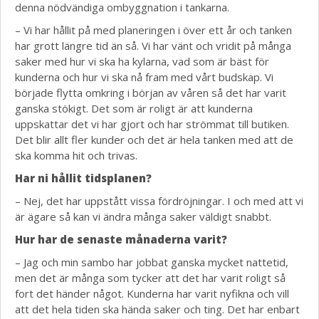
denna nödvändiga ombyggnation i tankarna.
– Vi har hållit på med planeringen i över ett år och tanken
har grott längre tid än så. Vi har vänt och vridit på många
saker med hur vi ska ha kylarna, vad som är bäst för
kunderna och hur vi ska nå fram med vårt budskap. Vi
började flytta omkring i början av våren så det har varit
ganska stökigt. Det som är roligt är att kunderna
uppskattar det vi har gjort och har strömmat till butiken.
Det blir allt fler kunder och det är hela tanken med att de
ska komma hit och trivas.
Har ni hållit tidsplanen?
– Nej, det har uppstått vissa fördröjningar. I och med att vi
är ägare så kan vi ändra många saker väldigt snabbt.
Hur har de senaste månaderna varit?
– Jag och min sambo har jobbat ganska mycket nattetid,
men det är många som tycker att det har varit roligt så
fort det händer något. Kunderna har varit nyfikna och vill
att det hela tiden ska hända saker och ting. Det har enbart