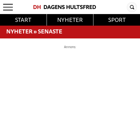
START
NYHETER
SPORT
NYHETER
»
SENASTE
Annons: