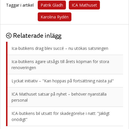
Taggar i artikel
Patrik Gladh
ICA Mathuset
Karolina Rydén
Relaterade inlägg
Ica-butikens drag blev succé – nu utökas satsningen
Ica-butikens ägare utsågs till årets köpman för stora
renoveringen
Lyckat initiativ – "Kan hoppas på fortsättning nästa jul"
ICA Mathuset satsar på nyhet – behöver nyanställa
personal
ICA-butikens bil utsatt för skadegörelse i natt: ”Jäkligt
onödigt”