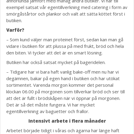
annorlunda jämfört med månag andra butiker. Vi har till
exempel satsat vår egentillverkning med catering i form av
smörgåstårtor och plankor och valt att sätta köttet först i
butiken.
Varför?
– Som kund väljer man proteinet först, sedan kan man gå
vidare i butiken för att plussa på med frukt, bröd och hela
den biten. Vi tycker att det är en smart lösning.
Butiken har också satsat mycket på bageridelen.
– Tidigare har vi bara haft vanlig bake-off men nu har vi
degämnen, bakar på egen hand i butiken och har utökat
sortimentet. Varenda morgon kommer det personal
klockan 06.00 på morgonen som tillverkar bröd och ser till
att det är fullt i brödskåpen när vi öppnar på morgonen.
Det är så det måste fungera. Vi har mycket
egentillverkning av baguetter och frallor.
Intensivt arbete i flera månader
Arbetet började tidigt i våras och ägarna har länge haft