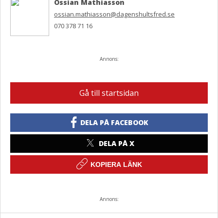
Ossian Mathiasson
ossian.mathiasson@dagenshultsfred.se
070 378 71 16
Annons:
Gå till startsidan
DELA PÅ FACEBOOK
DELA PÅ X
KOPIERA LÄNK
Annons: