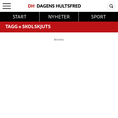
START
NYHETER
SPORT
TAGG
»
SKOLSKJUTS
Annons: