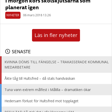
I morgon körs skolskjutsarna som
planerat igen
NYHETER
06 mars 2018 13.26
Läs in fler nyheter
SENASTE
KVINNA DÖMS TILL FÄNGELSE – TRAKASSERADE KOMMUNAL
MEDARBETARE
Åkte tåg till Hultsfred – då stals handväskan
Tuna vann extrem målfest i Målilla – dramatiken ökar
Hedersam förlust för Hultsfred mot topplaget