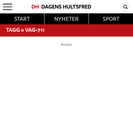
START
NYHETER
SPORT
TAGG
»
VAG-711
Annons: