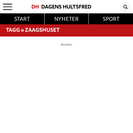
START
NYHETER
SPORT
TAGG
»
ZAAGSHUSET
Annons: