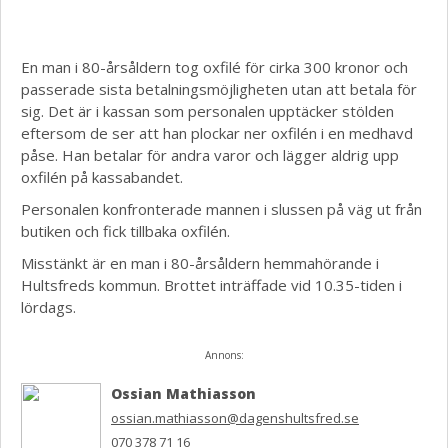
En man i 80-årsåldern tog oxfilé för cirka 300 kronor och
passerade sista betalningsmöjligheten utan att betala för
sig. Det är i kassan som personalen upptäcker stölden
eftersom de ser att han plockar ner oxfilén i en medhavd
påse. Han betalar för andra varor och lägger aldrig upp
oxfilén på kassabandet.
Personalen konfronterade mannen i slussen på väg ut från
butiken och fick tillbaka oxfilén.
Misstänkt är en man i 80-årsåldern hemmahörande i
Hultsfreds kommun. Brottet inträffade vid 10.35-tiden i
lördags.
Annons:
Ossian Mathiasson
ossian.mathiasson@dagenshultsfred.se
070 378 71 16