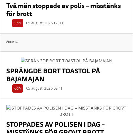
Två män stoppade av polis – misstänks
för brott
KRIM
05 augusti 2026 12.00
Annons:
SPRÄNGDE BORT TOASTOL PÅ
BAJAMAJAN
KRIM
05 augusti 2026 08.41
STOPPADES AV POLISEN I DAG –
MISSTÄNKS FÖR GROVT BROTT