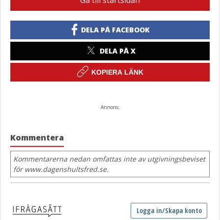
Gå till startsidan
DELA PÅ FACEBOOK
DELA PÅ X
KOPIERA LÄNK
Annons:
Kommentera
Kommentarerna nedan omfattas inte av utgivningsbeviset
för www.dagenshultsfred.se.