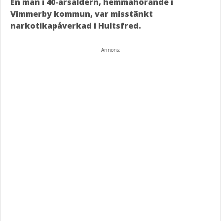
En man i 40-årsåldern, hemmahörande i
Vimmerby kommun, var misstänkt
narkotikapåverkad i Hultsfred.
Annons: