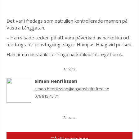
Det var i fredags som patrullen kontrollerade mannen på
Västra Långgatan.
– Han visade tecken på att vara påverkad av narkotika och
medtogs för provtagning, säger Hampus Haag vid polisen.
Han är nu misstänkt för ringa narkotikabrott eget bruk.
Annons:
Simon Henriksson
simon.henriksson@dagenshultsfred.se
076 815 45 71
Annons: