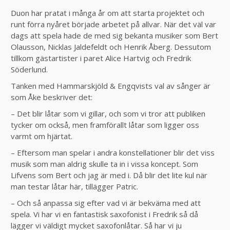
Duon har pratat i många år om att starta projektet och
runt förra nyåret började arbetet på allvar. När det väl var
dags att spela hade de med sig bekanta musiker som Bert
Olausson, Nicklas Jaldefeldt och Henrik Åberg. Dessutom
tillkom gästartister i paret Alice Hartvig och Fredrik
Söderlund.
Tanken med Hammarskjöld & Engqvists val av sånger är
som Åke beskriver det:
– Det blir låtar som vi gillar, och som vi tror att publiken
tycker om också, men framförallt låtar som ligger oss
varmt om hjärtat.
– Eftersom man spelar i andra konstellationer blir det viss
musik som man aldrig skulle ta in i vissa koncept. Som
Lifvens som Bert och jag är med i. Då blir det lite kul när
man testar låtar här, tillägger Patric.
– Och så anpassa sig efter vad vi är bekväma med att
spela. Vi har vi en fantastisk saxofonist i Fredrik så då
lägger vi väldigt mycket saxofonlåtar. Så har vi ju