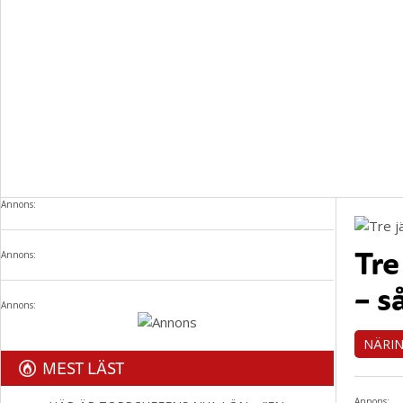
Annons:
Tre
Annons:
– s
Annons:
NÄRIN
MEST LÄST
Annons: