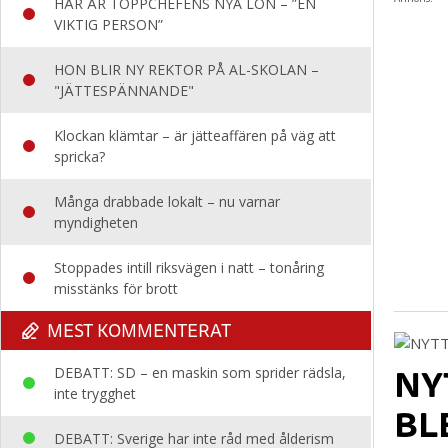
HÄR ÄR TOPPCHEFENS NYA LÖN – ”EN
VIKTIG PERSON”
HON BLIR NY REKTOR PÅ AL-SKOLAN –
"JÄTTESPÄNNANDE"
Klockan klämtar – är jätteaffären på väg att
spricka?
Många drabbade lokalt – nu varnar
myndigheten
Stoppades intill riksvägen i natt – tonåring
misstänks för brott
MEST KOMMENTERAT
NY
DEBATT: SD – en maskin som sprider rädsla,
inte trygghet
BL
DEBATT: Sverige har inte råd med ålderism