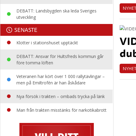
NYHE
DEBATT: Landsbygden ska leda Sveriges
utveckling
SENASTE
VID
Klotter i stationshuset upptäckt
dub
DEBATT: Ansvar för Hultsfreds kommun går
före tomma löften
NYHE
Veteranen har kört över 1 000 rallytävlingar –
men på Emiltrofén är han åskådare
Nya försök i trakten – ombads trycka på länk
Man från trakten misstänks för narkotikabrott