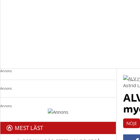
Annons:
Astrid 
Annons:
ALV
myc
Annons:
NÖJE
MEST LÄST