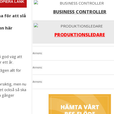
OPIERA LÄNK
BUSINESS CONTROLLER
a för att slå
en här
PRODUKTIONSLEDARE
Annons:
å god väg att
 ett år.
Annons:
igen allt för
Annons:
örsiktig, men nu
ret också så ska
a gånger