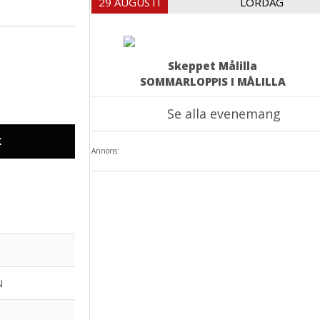
29 AUGUSTI
LÖRDAG
Skeppet Målilla
SOMMARLOPPIS I MÅLILLA
Se alla evenemang
X
Annons:
N