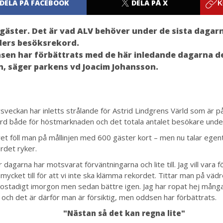
DELA PÅ FACEBOOK
DELA PÅ X
K
 gäster. Det är vad ALV behöver under de sista dagarn
iders besöksrekord.
sen har förbättrats med de här inledande dagarna d
, säger parkens vd Joacim Johansson.
sveckan har inletts strålande för Astrid Lindgrens Värld som är p
ord både för höstmarknaden och det totala antalet besökare under
et föll man på mållinjen med 600 gäster kort – men nu talar egentl
rdet ryker.
 dagarna har motsvarat förväntningarna och lite till. Jag vill vara f
mycket till för att vi inte ska klämma rekordet. Tittar man på väd
 ostadigt imorgon men sedan bättre igen. Jag har ropat hej mång
e och det är därför man är försiktig, men oddsen har förbättrats.
"Nästan så det kan regna lite"