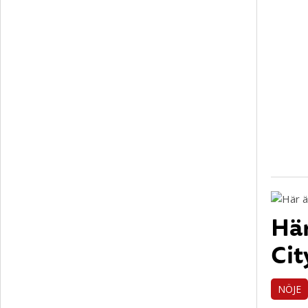
Här
Cit
NÖJE