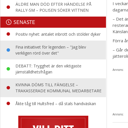
I vecka
ÄLDRE MAN DÖD EFTER HÄNDELSE PÅ
dagarna 
RALLY-SM – POLISEN SÖKER VITTNEN
– Det är
SENASTE
restera
Känslan
Positiv nyhet: antalet inbrott och stölder dyker
Förra å
Fina initiativet för legenden – "Jag blev
– Går d
verkligen rörd över det"
jätteroli
DEBATT: Trygghet är den viktigaste
Annons:
jämställdhetsfrågan
KVINNA DÖMS TILL FÄNGELSE –
TRAKASSERADE KOMMUNAL MEDARBETARE
Åkte tåg till Hultsfred – då stals handväskan
Annons: