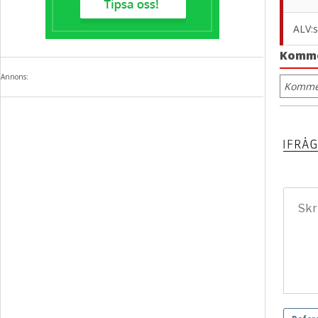
ALV:s
Komm
Annons:
Kommen