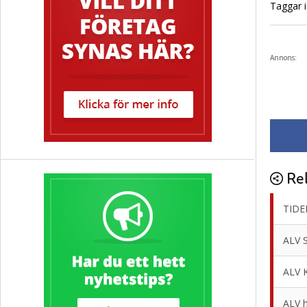
Taggar i 
Annons:
Rel
TIDE
ALV 
ALV 
ALV h