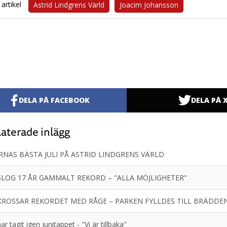
artikel
Astrid Lindgrens Värld
Joacim Johansson
DELA PÅ FACEBOOK
DELA PÅ 
aterade inlägg
RNAS BÄSTA JULI PÅ ASTRID LINDGRENS VÄRLD
SLOG 17 ÅR GAMMALT REKORD – "ALLA MÖJLIGHETER"
KROSSAR REKORDET MED RÅGE – PARKEN FYLLDES TILL BRÄDDE
ar tagit igen junitappet - "Vi är tillbaka"