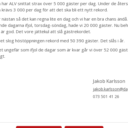
n har ALV snittat strax över 5 000 gäster per dag. Under de åter
krävs 3 000 per dag för att det ska bli ett nytt rekord.
 nästan så det kan regna lite en dag och vi har en bra chans ändå. 
nde dagarna ifjol, torsdag-söndag, hade vi 20 000 gäster. Nu beh
 är god. Det vore jättekul att slå gästrekordet.
ret slog höstöppningen rekord med 50 390 gäster. Det slås i år.
et ungefär som ifjol de dagar som är kvar går vi över 52 000 gäst
gt.
Jakob Karlsson
jakob.karlsson@da
073 501 41 26