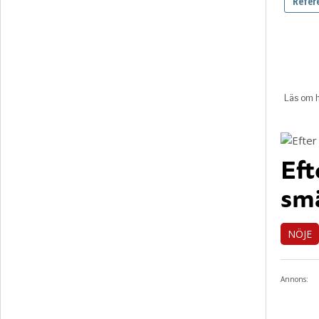
Eft
smä
NÖJE
Annons: