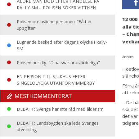
ÄLDRE MAN DÖD EFTER HÄNDELSE PÅ
RALLY-SM – POLISEN SÖKER VITTNEN
12 000
Polisen om avlidne personen: ”Fått in
alla t
uppgifter”
– Chan
veckan
Lugnande besked efter dagens olycka i Rally-
SM
Annons:
Polisen ber dig: "Dina svar är ovärderliga"
Höstlov
slå rek
EN PERSON TILL SJUKHUS EFTER
SINGELOLYCKA UTANFÖR VIMMERBY
Förra år
att reko
MEST KOMMENTERAT
– De här
DEBATT: Sverige har inte råd med ålderism
ska det 
det var
tidigar
DEBATT: Landsbygden ska leda Sveriges
utveckling