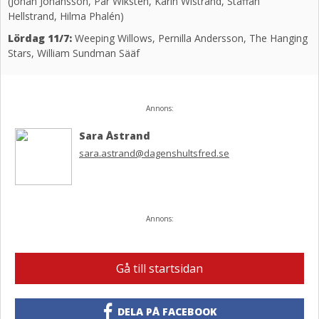
(Johan Johansson, Pär Wiksten, Karin Wistrand, Staffan
Hellstrand, Hilma Phalén)
Lördag 11/7:
Weeping Willows, Pernilla Andersson, The Hanging
Stars, William Sundman Sääf
Annons:
Sara Åstrand
sara.astrand@dagenshultsfred.se
Annons:
Gå till startsidan
DELA PÅ FACEBOOK