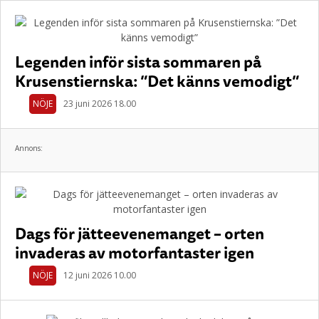
Legenden inför sista sommaren på
Krusenstiernska: ”Det känns vemodigt”
NÖJE
23 juni 2026 18.00
Annons:
Dags för jätteevenemanget – orten
invaderas av motorfantaster igen
NÖJE
12 juni 2026 10.00