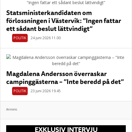
Statsministerkandidaten om
förlossningen i Västervik: ”Ingen fattar
ett sådant beslut lättvindigt”
POLITIK
24 juni 2026 11.00
Magdalena Andersson överraskar
campinggästerna – ”Inte beredd på det”
POLITIK
23 juni 2026 19.45
Annons:
EXKLUSIV INTERVJU