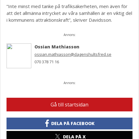
”Inte minst med tanke på trafiksäkerheten, men även för
att det allmänna intrycket av våra samhällen är en viktig del
i kommunens attraktionskraft”, skriver Davidsson.
Annons:
Ossian Mathiasson
ossian.mathiasson@dagenshultsfred.se
070 378 71 16
Annons:
Gå till startsidan
DELA PÅ FACEBOOK
DELA PÅ X