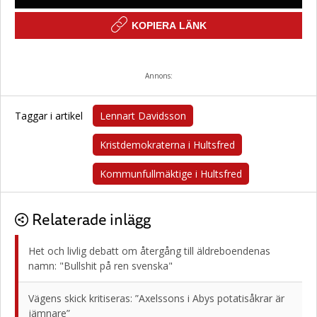
KOPIERA LÄNK
Annons:
Taggar i artikel
Lennart Davidsson
Kristdemokraterna i Hultsfred
Kommunfullmäktige i Hultsfred
Relaterade inlägg
Het och livlig debatt om återgång till äldreboendenas
namn: "Bullshit på ren svenska"
Vägens skick kritiseras: ”Axelssons i Abys potatisåkrar är
jämnare”