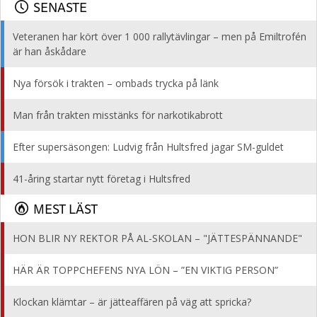
SENASTE
Veteranen har kört över 1 000 rallytävlingar – men på Emiltrofén
är han åskådare
Nya försök i trakten – ombads trycka på länk
Man från trakten misstänks för narkotikabrott
Efter supersäsongen: Ludvig från Hultsfred jagar SM-guldet
41-åring startar nytt företag i Hultsfred
MEST LÄST
HON BLIR NY REKTOR PÅ AL-SKOLAN – "JÄTTESPÄNNANDE"
HÄR ÄR TOPPCHEFENS NYA LÖN – ”EN VIKTIG PERSON”
Klockan klämtar – är jätteaffären på väg att spricka?