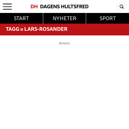
START
NYHETER
SPORT
TAGG
»
LARS-ROSANDER
Annons: