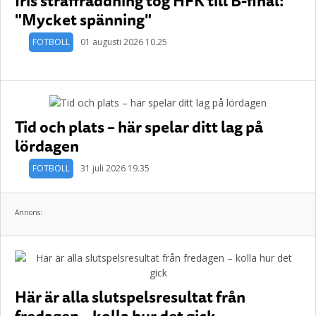
Iris straffräddning tog HFK till B-final:
"Mycket spänning"
FOTBOLL
01 augusti 2026 10.25
Tid och plats – här spelar ditt lag på
lördagen
FOTBOLL
31 juli 2026 19.35
Annons:
Här är alla slutspelsresultat från
fredagen – kolla hur det gick