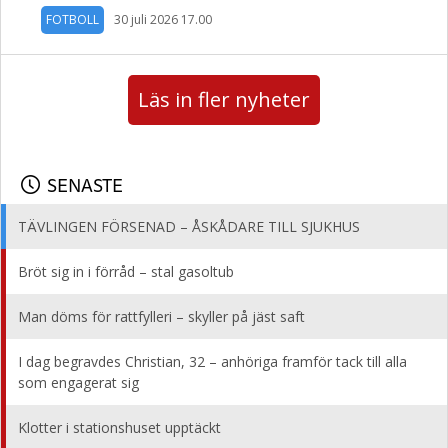
FOTBOLL
30 juli 2026 17.00
Läs in fler nyheter
SENASTE
TÄVLINGEN FÖRSENAD – ÅSKÅDARE TILL SJUKHUS
Bröt sig in i förråd – stal gasoltub
Man döms för rattfylleri – skyller på jäst saft
I dag begravdes Christian, 32 – anhöriga framför tack till alla
som engagerat sig
Klotter i stationshuset upptäckt