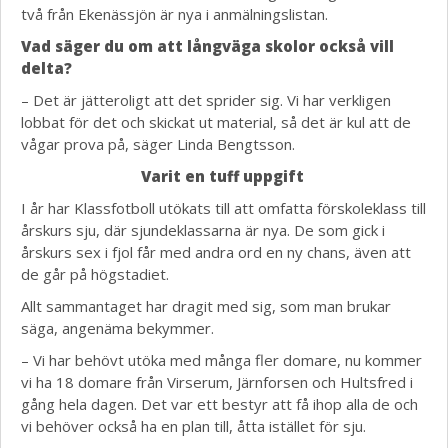
två från Ekenässjön är nya i anmälningslistan.
Vad säger du om att långväga skolor också vill
delta?
– Det är jätteroligt att det sprider sig. Vi har verkligen
lobbat för det och skickat ut material, så det är kul att de
vågar prova på, säger Linda Bengtsson.
Varit en tuff uppgift
I år har Klassfotboll utökats till att omfatta förskoleklass till
årskurs sju, där sjundeklassarna är nya. De som gick i
årskurs sex i fjol får med andra ord en ny chans, även att
de går på högstadiet.
Allt sammantaget har dragit med sig, som man brukar
säga, angenäma bekymmer.
– Vi har behövt utöka med många fler domare, nu kommer
vi ha 18 domare från Virserum, Järnforsen och Hultsfred i
gång hela dagen. Det var ett bestyr att få ihop alla de och
vi behöver också ha en plan till, åtta istället för sju.