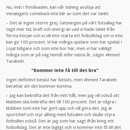
Nu, mitt i frimånaden, kan vår tidning avslöja att
Venalagets comeback inte blir av som det var tänkt.
– Det är ingen större grej. Satsningen på vårt futsallag har
tagit mer tid, kraft och energi än vad vi hade tänkt från
första början och vi vill inte starta ett fotbollslag om vi inte
kan ge 100 procent. Vi har många spelare som har spelat i
Lojal tidigare och som inte bor här, men vi har väldigt
många som är på väg hemåt inför nästa år, säger Ahmed
Tarabeih.
"Kommer inte få till det bra"
Inget definitivt beslut har fattats, men Ahmed Tarabeih
berättar att det kommer komma.
– Jag kan bekräfta det från mitt håll, men jag vill också att
klubben ska bekräfta det till 100 procent. Det är några i
klubben som inte har gett upp och vill göra det. Jag är
sportchef och styr allting med futsalen och skulle styra
fotbollen också. Det är jag som har sagt ifrån kring ett
fotbollslag. Det är inte lägligt och vi kommer inte få till det