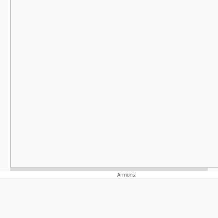
Politisk annons
Annons:
Avsändare:
Centerpartiet i Kalmar län
Läs mer här