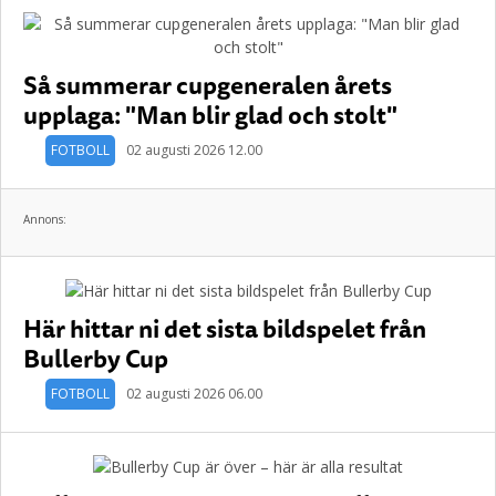
Så summerar cupgeneralen årets
upplaga: "Man blir glad och stolt"
FOTBOLL
02 augusti 2026 12.00
Annons:
Här hittar ni det sista bildspelet från
Bullerby Cup
FOTBOLL
02 augusti 2026 06.00