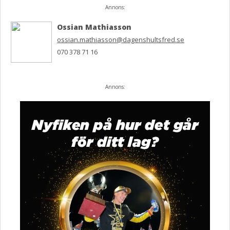
Annons:
Ossian Mathiasson
ossian.mathiasson@dagenshultsfred.se
070 378 71 16
Annons: