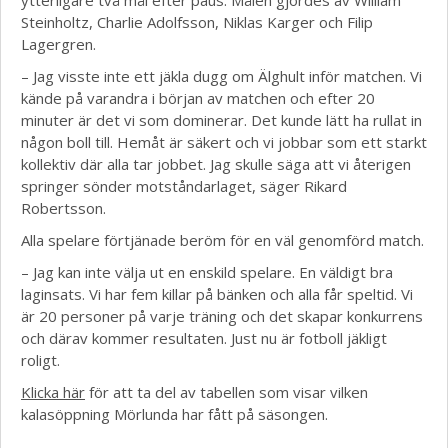
ytterligare två mål efter paus. Målen gjordes av William
Steinholtz, Charlie Adolfsson, Niklas Karger och Filip
Lagergren.
– Jag visste inte ett jäkla dugg om Älghult inför matchen. Vi
kände på varandra i början av matchen och efter 20
minuter är det vi som dominerar. Det kunde lätt ha rullat in
någon boll till. Hemåt är säkert och vi jobbar som ett starkt
kollektiv där alla tar jobbet. Jag skulle säga att vi återigen
springer sönder motståndarlaget, säger Rikard
Robertsson.
Alla spelare förtjänade beröm för en väl genomförd match.
– Jag kan inte välja ut en enskild spelare. En väldigt bra
laginsats. Vi har fem killar på bänken och alla får speltid. Vi
är 20 personer på varje träning och det skapar konkurrens
och därav kommer resultaten. Just nu är fotboll jäkligt
roligt.
Klicka här
för att ta del av tabellen som visar vilken
kalasöppning Mörlunda har fått på säsongen.