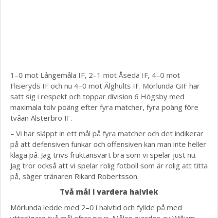
1–0 mot Långemåla IF, 2–1 mot Åseda IF, 4–0 mot
Fliseryds IF och nu 4–0 mot Älghults IF. Mörlunda GIF har
satt sig i respekt och toppar division 6 Högsby med
maximala tolv poäng efter fyra matcher, fyra poäng före
tvåan Alsterbro IF.
– Vi har släppt in ett mål på fyra matcher och det indikerar
på att defensiven funkar och offensiven kan man inte heller
klaga på. Jag trivs fruktansvärt bra som vi spelar just nu.
Jag tror också att vi spelar rolig fotboll som är rolig att titta
på, säger tränaren Rikard Robertsson.
Två mål i vardera halvlek
Mörlunda ledde med 2–0 i halvtid och fyllde på med