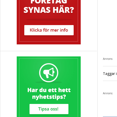
Annons:
Taggar i 
Annons: