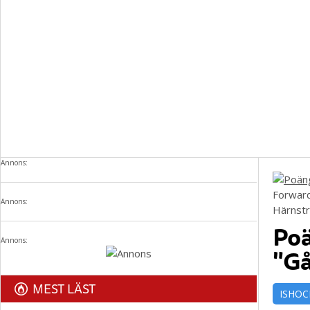
Annons:
Forward
Annons:
Härnst
Poä
Annons:
"Gå
MEST LÄST
ISHOC