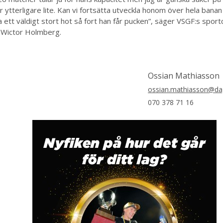
r ytterligare lite. Kan vi fortsätta utveckla honom över hela ban
a ett väldigt stort hot så fort han får pucken”, säger VSGF:s sport
 Wictor Holmberg.
Ossian Mathiasson
ossian.mathiasson@dag
070 378 71 16