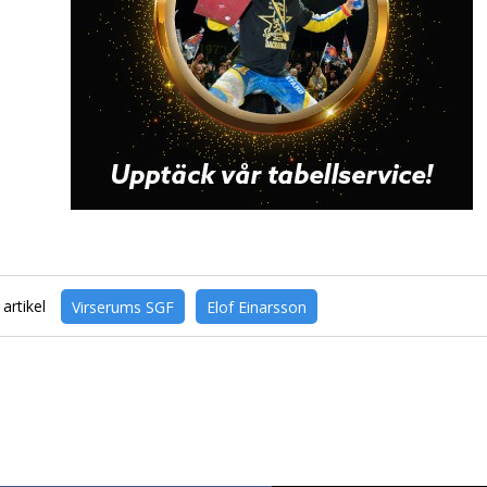
artikel
Virserums SGF
Elof Einarsson