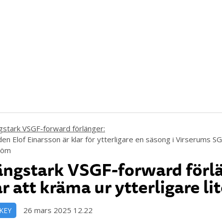
en Elof Einarsson är klar för ytterligare en säsong i Virserums SG
röm
ngstark VSGF-forward förlä
r att kräma ur ytterligare li
26 mars 2025 12.22
KEY