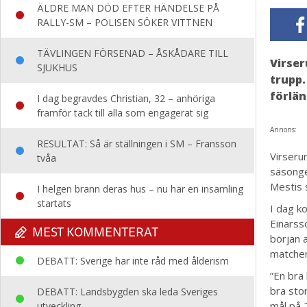
ÄLDRE MAN DÖD EFTER HÄNDELSE PÅ
RALLY-SM – POLISEN SÖKER VITTNEN
TÄVLINGEN FÖRSENAD – ÅSKÅDARE TILL
Virser
SJUKHUS
trupp.
förlän
I dag begravdes Christian, 32 – anhöriga
framför tack till alla som engagerat sig
Annons:
RESULTAT: Så är ställningen i SM – Fransson
Virseru
tvåa
säsonge
Mestis 
I helgen brann deras hus – nu har en insamling
startats
I dag k
Einarsso
MEST KOMMENTERAT
början 
matcher
DEBATT: Sverige har inte råd med ålderism
”En bra
bra stor
DEBATT: Landsbygden ska leda Sveriges
mål på 
utveckling