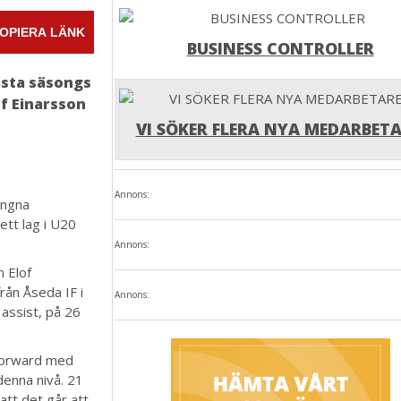
OPIERA LÄNK
BUSINESS CONTROLLER
ästa säsongs
of Einarsson
VI SÖKER FLERA NYA MEDARBETA
Annons:
ångna
tt lag i U20
Annons:
 Elof
rån Åseda IF i
Annons:
assist, på 26
k forward med
 denna nivå. 21
att det går att