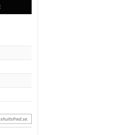
X
hultsfred.se.