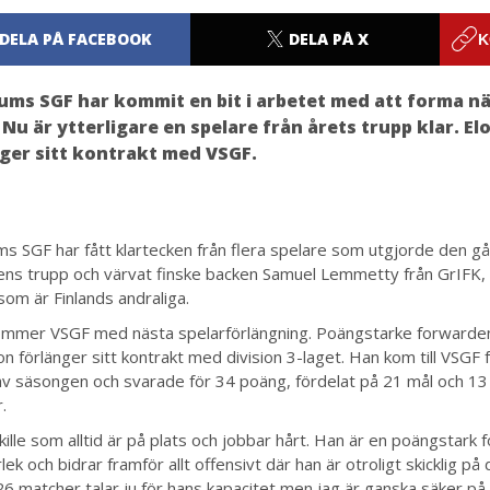
DELA PÅ FACEBOOK
DELA PÅ X
K
ums SGF har kommit en bit i arbetet med att forma n
 Nu är ytterligare en spelare från årets trupp klar. El
ger sitt kontrakt med VSGF.
ms SGF har fått klartecken från flera spelare som utgjorde den g
ns trupp och värvat finske backen Samuel Lemmetty från GrIFK, e
som är Finlands andraliga.
ommer VSGF med nästa spelarförlängning. Poängstarke forwarden
n förlänger sitt kontrakt med division 3-laget. Han kom till VSGF f
av säsongen och svarade för 34 poäng, fördelat på 21 mål och 13 
.
 kille som alltid är på plats och jobbar hårt. Han är en poängstar
lek och bidrar framför allt offensivt där han är otroligt skicklig på
26 matcher talar ju för hans kapacitet men jag är ganska säker på 