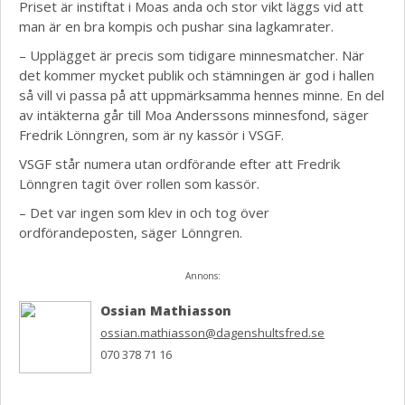
Priset är instiftat i Moas anda och stor vikt läggs vid att
man är en bra kompis och pushar sina lagkamrater.
– Upplägget är precis som tidigare minnesmatcher. När
det kommer mycket publik och stämningen är god i hallen
så vill vi passa på att uppmärksamma hennes minne. En del
av intäkterna går till Moa Anderssons minnesfond, säger
Fredrik Lönngren, som är ny kassör i VSGF.
VSGF står numera utan ordförande efter att Fredrik
Lönngren tagit över rollen som kassör.
– Det var ingen som klev in och tog över
ordförandeposten, säger Lönngren.
Annons:
Ossian Mathiasson
ossian.mathiasson@dagenshultsfred.se
070 378 71 16