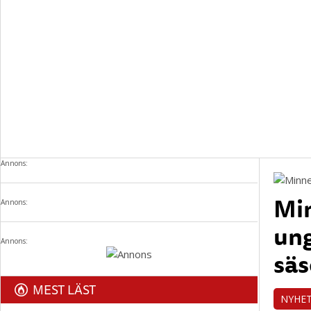
Annons:
Mi
Annons:
ung
Annons:
säs
MEST LÄST
NYHE