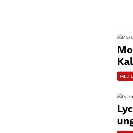
Moa
Kal
MED 
Lyc
un