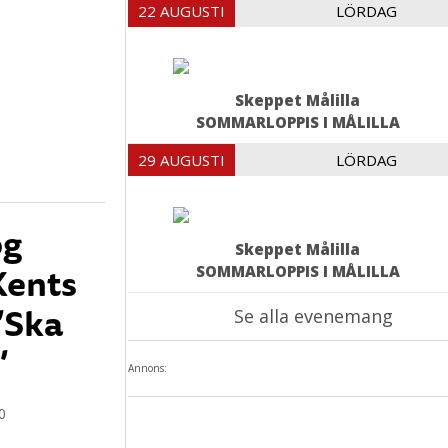
22 AUGUSTI
LÖRDAG
Skeppet Målilla
SOMMARLOPPIS I MÅLILLA
29 AUGUSTI
LÖRDAG
og
Skeppet Målilla
Kents
SOMMARLOPPIS I MÅLILLA
 ”Ska
Se alla evenemang
”
Annons:
0