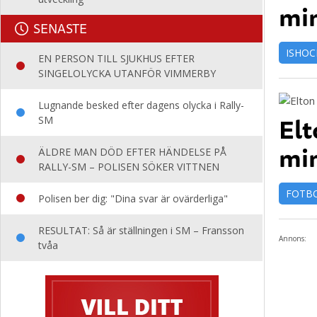
mi
SENASTE
ISHOC
EN PERSON TILL SJUKHUS EFTER
SINGELOLYCKA UTANFÖR VIMMERBY
Lugnande besked efter dagens olycka i Rally-
Elt
SM
mi
ÄLDRE MAN DÖD EFTER HÄNDELSE PÅ
RALLY-SM – POLISEN SÖKER VITTNEN
FOTB
Polisen ber dig: "Dina svar är ovärderliga"
RESULTAT: Så är ställningen i SM – Fransson
Annons:
tvåa