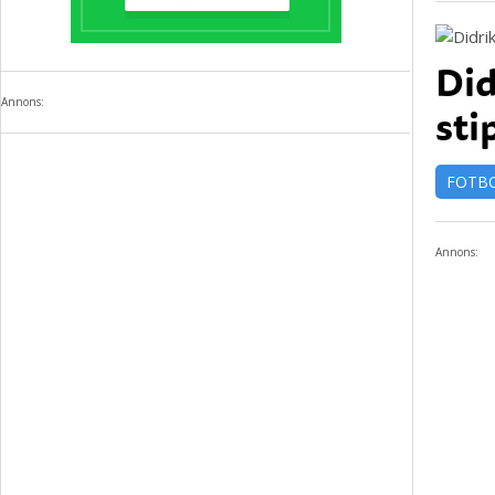
Did
Annons:
sti
FOTB
Annons: