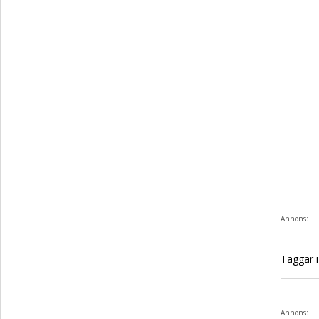
Annons:
Taggar i 
Annons: