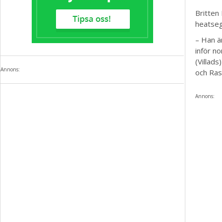
Britten
heatseg
– Han ä
inför n
(Villad
Annons:
och Ras
Annons: