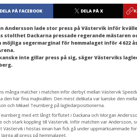
DELA PÅ FACEBOOK
DELA PÅ X
K
 Andersson lade stor press på Västervik inför kväll
as stolthet Dackarna pressade regerande mästaren oc
 möjliga segermarginal för hemmalaget inför 4 622 å
Arena.
kanske inte gillar press på sig, säger Västerviks lagl
berg.
ns många matcher i matchen inför derbyt mellan Västervik Spee
a den här fina majkvällen. Den mest delikata var kanske den mel
on och Mikael Teurnberg på lagledarpositionerna.
Teurnberg med ett långt förflutet i Dackana och Morgan Anders
re och stark koppling till Västervik. Inför matchen var Andersson, 
t Västervik i höstas innan han fick gå under uppmärksammade for
 lägga all press på hemmalaget.