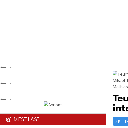
Annons:
Mikael 
Annons:
Mathia
Teu
Annons:
int
MEST LÄST
SPEE