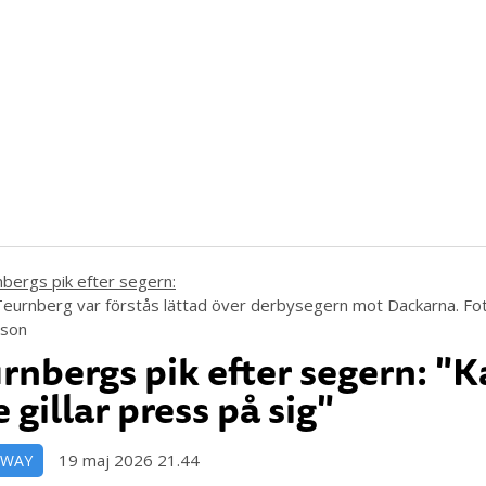
Teurnberg var förstås lättad över derbysegern mot Dackarna. Fo
sson
rnbergs pik efter segern: "
e gillar press på sig"
19 maj 2026 21.44
DWAY