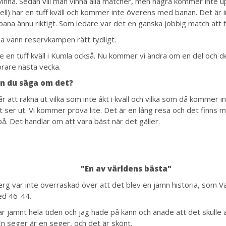
vinna. Sedan vill man vinna alla matcher, men några kommer inte up
ell) har en tuff kväll och kommer inte överens med banan. Det är 
na ännu riktigt. Som ledare var det en ganska jobbig match att f
a vann reservkampen rätt tydligt.
e en tuff kväll i Kumla också. Nu kommer vi ändra om en del och de
örare nästa vecka.
n du säga om det?
r att räkna ut vilka som inte åkt i kväll och vilka som då kommer in
 ser ut. Vi kommer prova lite. Det är en lång resa och det finns m
å. Det handlar om att vara bäst när det gäller.
"En av världens bästa"
rg var inte överraskad över att det blev en jämn historia, som Vä
ed 46-44.
ar jämnt hela tiden och jag hade på känn och anade att det skulle
En seger är en seger, och det är skönt.