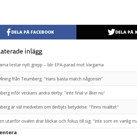
DELA PÅ FACEBOOK
DELA PÅ 
aterade inlägg
rna testar nytt grepp – blir EPA-parad mot Vargarna
llning från Teurnberg: "Hans bästa match någonsin"
berg inför veckans andra derby: "Inte final vi åker nu"
berg är väl medveten om derbyts betydelse: "Finns rivalitet"
en utanför ovalen drar blickar och fokus till sig: "Inte som en vanlig m
entera