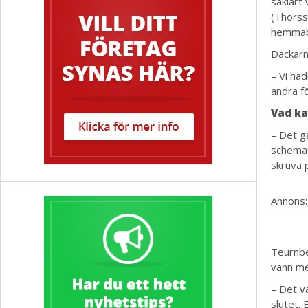
såklart 
(Thorss
hemmaba
Dackarn
– Vi had
andra f
Vad ka
– Det gå
schemat
skruva p
Annons:
Teurnbe
vann m
– Det v
slutet. 