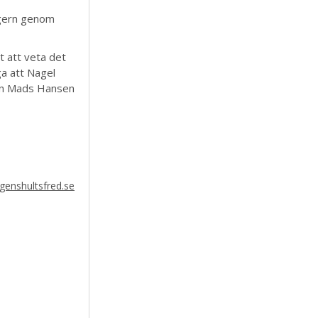
egern genom
t att veta det
ga att Nagel
även Mads Hansen
enshultsfred.se