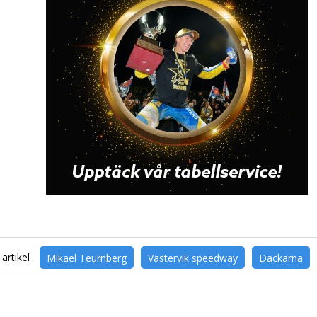
artikel
Mikael Teurnberg
Västervik speedway
Dackarna