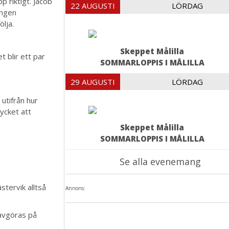
p riktigt. Jacob
22 AUGUSTI
LÖRDAG
ingen
ölja.
Skeppet Målilla
t blir ett par
SOMMARLOPPIS I MÅLILLA
29 AUGUSTI
LÖRDAG
 utifrån hur
ycket att
Skeppet Målilla
SOMMARLOPPIS I MÅLILLA
Se alla evenemang
stervik alltså
Annons:
 avgöras på