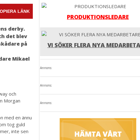
OPIERA LÄNK
PRODUKTIONSLEDARE
ens derby.
h det blev
skådare på
VI SÖKER FLERA NYA MEDARBETA
edare Mikael
Annons:
Annons:
dway och
lan Morgan
Annons:
son med en ännu
som tog guld
mer, inte sen