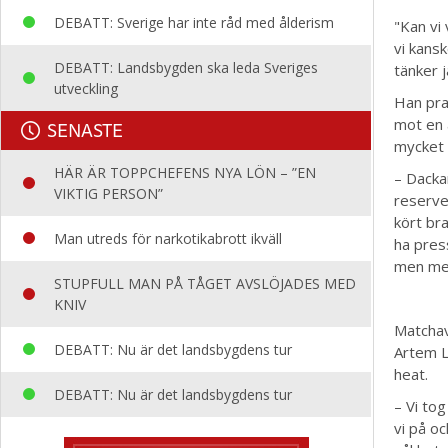
DEBATT: Sverige har inte råd med ålderism
"Kan vi
vi kans
DEBATT: Landsbygden ska leda Sveriges
tänker j
utveckling
Han pra
mot en 
SENASTE
mycket 
HÄR ÄR TOPPCHEFENS NYA LÖN – ”EN
– Dacka
VIKTIG PERSON”
reserve
kört bra
Man utreds för narkotikabrott ikväll
ha press
men mer
STUPFULL MAN PÅ TÅGET AVSLÖJADES MED
KNIV
Matchav
DEBATT: Nu är det landsbygdens tur
Artem L
heat.
DEBATT: Nu är det landsbygdens tur
– Vi tog
vi på oc