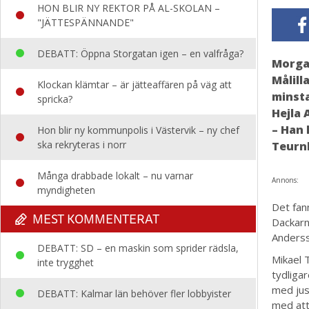
HON BLIR NY REKTOR PÅ AL-SKOLAN –
"JÄTTESPÄNNANDE"
DEBATT: Öppna Storgatan igen – en valfråga?
Morgan
Målill
Klockan klämtar – är jätteaffären på väg att
minsta
spricka?
Hejla 
– Han 
Hon blir ny kommunpolis i Västervik – ny chef
ska rekryteras i norr
Teurn
Många drabbade lokalt – nu varnar
Annons:
myndigheten
Det fan
MEST KOMMENTERAT
Dackarn
Anderss
DEBATT: SD – en maskin som sprider rädsla,
Mikael 
inte trygghet
tydliga
med jus
DEBATT: Kalmar län behöver fler lobbyister
med att