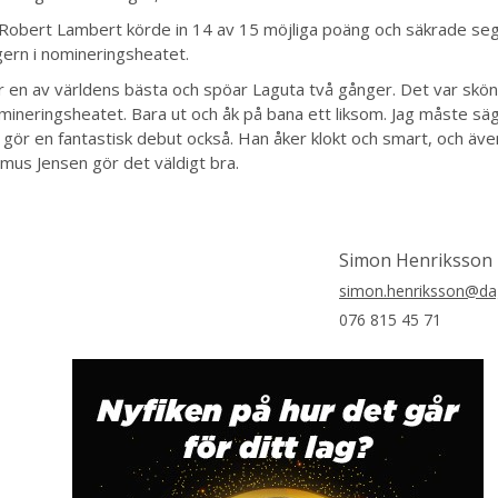
 Robert Lambert körde in 14 av 15 möjliga poäng och säkrade s
ern i nomineringsheatet.
r en av världens bästa och spöar Laguta två gånger. Det var skön
omineringsheatet. Bara ut och åk på bana ett liksom. Jag måste sä
s) gör en fantastisk debut också. Han åker klokt och smart, och 
mus Jensen gör det väldigt bra.
Simon Henriksson
simon.henriksson@dag
076 815 45 71