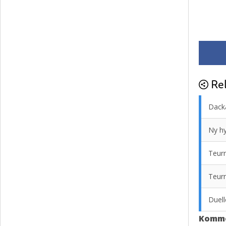
Rel
Dacka
Ny hy
Teurn
Teurn
Duell
Komm