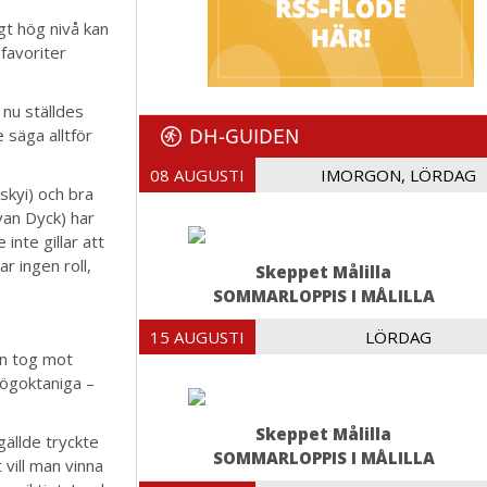
gt hög nivå kan
favoriter
 nu ställdes
DH-GUIDEN
 säga alltför
08 AUGUSTI
IMORGON, LÖRDAG
skyi) och bra
van Dyck) har
inte gillar att
r ingen roll,
Skeppet Målilla
SOMMARLOPPIS I MÅLILLA
15 AUGUSTI
LÖRDAG
n tog mot
högoktaniga –
Skeppet Målilla
 gällde tryckte
SOMMARLOPPIS I MÅLILLA
 vill man vinna