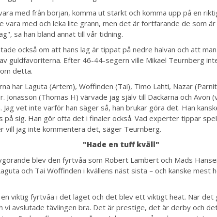
 vara med från början, komma ut starkt och komma upp på en rikti
ke vara med och leka lite grann, men det är fortfarande de som är 
ag", sa han bland annat till vår tidning.
tade också om att hans lag är tippat på nedre halvan och att man
av guldfavoriterna. Efter 46-44-segern ville Mikael Teurnberg inte
om detta.
rna har Laguta (Artem), Woffinden (Tai), Timo Lahti, Nazar (Parnit
r. Jonasson (Thomas H) värvade jag själv till Dackarna och Avon (
. Jag vet inte varför han säger så, han brukar göra det. Han kanske 
 på sig. Han gör ofta det i finaler också. Vad experter tippar spela
 vill jag inte kommentera det, säger Teurnberg.
"Hade en tuff kväll"
görande blev den fyrtvåa som Robert Lambert och Mads Hanse
aguta och Tai Woffinden i kvällens näst sista – och kanske mest 
 en viktig fyrtvåa i det läget och det blev ett viktigt heat. När det
h vi avslutade tävlingen bra. Det är prestige, det är derby och det