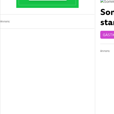
Som
sta
Annons:
GÄST
Annons: