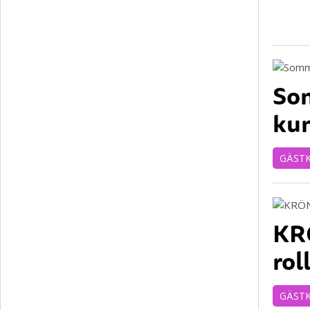
Som
kun
GÄST
KRÖ
rol
GÄST