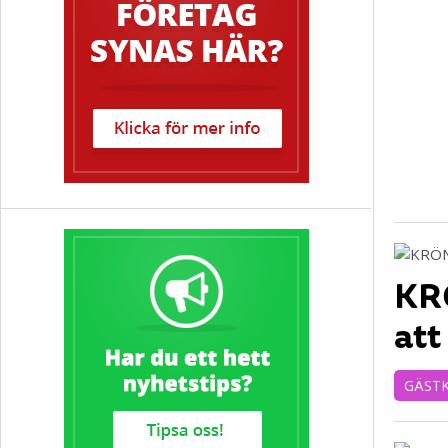
KRÖ
att
GÄST