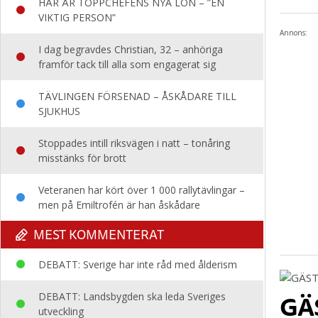
HÄR ÄR TOPPCHEFENS NYA LÖN – ”EN
VIKTIG PERSON”
Annons:
I dag begravdes Christian, 32 – anhöriga
framför tack till alla som engagerat sig
TÄVLINGEN FÖRSENAD – ÅSKÅDARE TILL
SJUKHUS
Stoppades intill riksvägen i natt – tonåring
misstänks för brott
Veteranen har kört över 1 000 rallytävlingar –
men på Emiltrofén är han åskådare
MEST KOMMENTERAT
DEBATT: Sverige har inte råd med ålderism
GÄS
DEBATT: Landsbygden ska leda Sveriges
utveckling