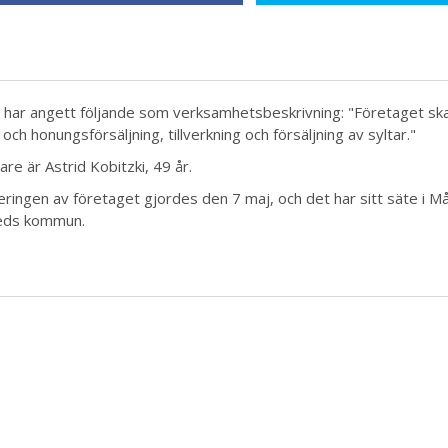
 har angett följande som verksamhetsbeskrivning: "Företaget sk
 och honungsförsäljning, tillverkning och försäljning av syltar."
re är Astrid Kobitzki, 49 år.
ringen av företaget gjordes den 7 maj, och det har sitt säte i Måli
reds kommun.