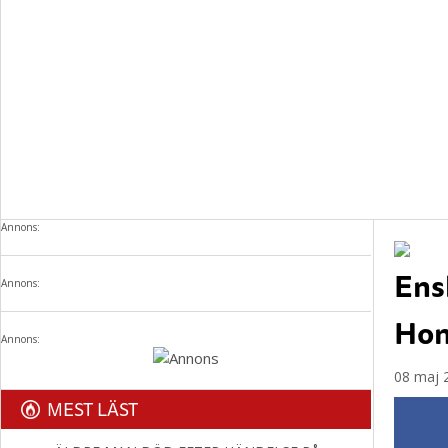
Annons:
Ens
Annons:
Hon
Annons:
08 maj 
MEST LÄST