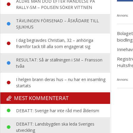
ÄLDRE MAN DÖD EFTER HÄNDELSE PÅ
RALLY-SM – POLISEN SÖKER VITTNEN
Annons:
TÄVLINGEN FÖRSENAD – ÅSKÅDARE TILL
SJUKHUS
Bolaget
biodling
I dag begravdes Christian, 32 – anhöriga
framför tack till alla som engagerat sig
Innehava
Registre
RESULTAT: Så är ställningen i SM – Fransson
Hultsf
tvåa
I helgen brann deras hus – nu har en insamling
Annons:
startats
MEST KOMMENTERAT
DEBATT: Sverige har inte råd med ålderism
DEBATT: Landsbygden ska leda Sveriges
utveckling