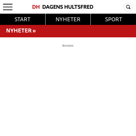
START
NYHETER
SPORT
NYHETER
»
Annons: