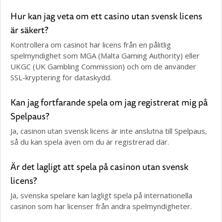
Hur kan jag veta om ett casino utan svensk licens
är säkert?
Kontrollera om casinot har licens från en pålitlig
spelmyndighet som MGA (Malta Gaming Authority) eller
UKGC (UK Gambling Commission) och om de använder
SSL-kryptering för dataskydd.
Kan jag fortfarande spela om jag registrerat mig på
Spelpaus?
Ja, casinon utan svensk licens är inte anslutna till Spelpaus,
så du kan spela även om du är registrerad där.
Är det lagligt att spela på casinon utan svensk
licens?
Ja, svenska spelare kan lagligt spela på internationella
casinon som har licenser från andra spelmyndigheter.