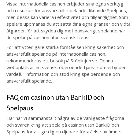
Vissa internationella casinon erbjuder sina egna verktyg
och resurser för ansvarsfullt spelande, liknande Spelpaus,
men dessa kan variera i effektivitet och tillgänglighet. Som
spelare uppmanas du att sätta dina egna gränser och vidta
åtgärder för att skydda dig mot oansvarigt spelande när
du spelar på casinon utan svensk licens.
För att ytterligare stärka förståelsen kring säkerhet och
ansvarsfullt spelande på internationella casinon,
rekommenderas ett besök på
Stödlinjen.se
. Denna
webbplats är en svensk, oberoende tjänst som erbjuder
värdefull information och stöd kring spelberoende och
ansvarsfullt spelande.
FAQ om casinon utan BankID och
Spelpaus
Här har vi sammanställt några av de vanligaste frågorna
och svaren kring att spela på casinon utan BankID och
Spelpaus för att ge dig en djupare förståelse av ämnet.