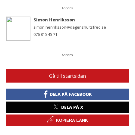
Annons:
Simon Henriksson
simon.henriksson@dagenshultsfred.se
076 815 45 71
Annons:
Gå till startsidan
DELA PÅ FACEBOOK
DELA PÅ X
KOPIERA LÄNK