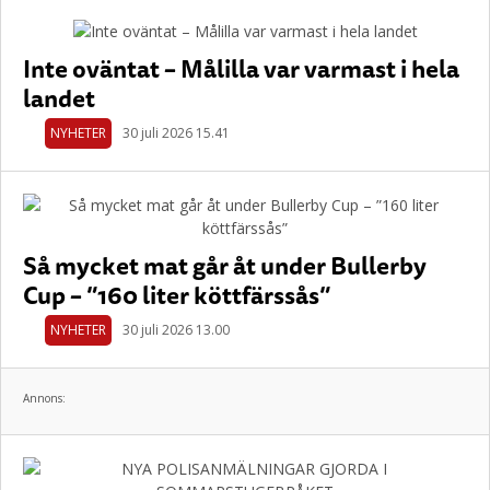
Inte oväntat – Målilla var varmast i hela
landet
NYHETER
30 juli 2026 15.41
Så mycket mat går åt under Bullerby
Cup – ”160 liter köttfärssås”
NYHETER
30 juli 2026 13.00
Annons: