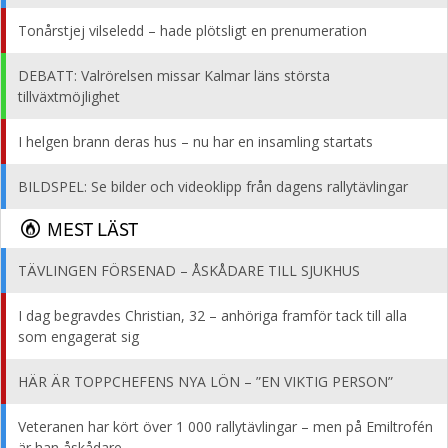
Tonårstjej vilseledd – hade plötsligt en prenumeration
DEBATT: Valrörelsen missar Kalmar läns största
tillväxtmöjlighet
I helgen brann deras hus – nu har en insamling startats
BILDSPEL: Se bilder och videoklipp från dagens rallytävlingar
MEST LÄST
TÄVLINGEN FÖRSENAD – ÅSKÅDARE TILL SJUKHUS
I dag begravdes Christian, 32 – anhöriga framför tack till alla
som engagerat sig
HÄR ÄR TOPPCHEFENS NYA LÖN – ”EN VIKTIG PERSON”
Veteranen har kört över 1 000 rallytävlingar – men på Emiltrofén
är han åskådare