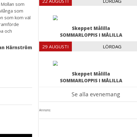
22 AUGUSTI
LÖRDAG
 Mollan som
. Många som
uon som kom väl
framförde
Skeppet Målilla
oa och
SOMMARLOPPIS I MÅLILLA
29 AUGUSTI
LÖRDAG
an Härnström
Skeppet Målilla
SOMMARLOPPIS I MÅLILLA
Se alla evenemang
Annons: