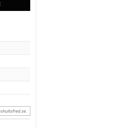
X
hultsfred.se.