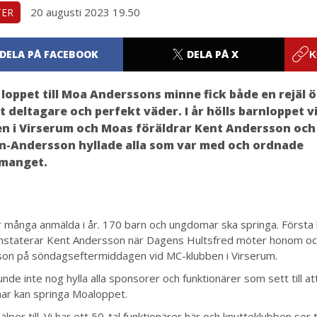
20 augusti 2023 19.50
TER
DELA PÅ FACEBOOK
DELA PÅ X
K
loppet till Moa Anderssons minne fick både en rejäl 
t deltagare och perfekt väder. I år hölls barnloppet v
n i Virserum och Moas föräldrar Kent Andersson och
n-Andersson hyllade alla som var med och ordnade
manget.
r många anmälda i år. 170 barn och ungdomar ska springa. Första 
nstaterar Kent Andersson när Dagens Hultsfred möter honom och
on på söndagseftermiddagen vid MC-klubben i Virserum.
nde inte nog hylla alla sponsorer och funktionärer som sett till at
r kan springa Moaloppet.
jälper till. Vi har ett 50-tal funktionärer här och knutteklubben ser ti