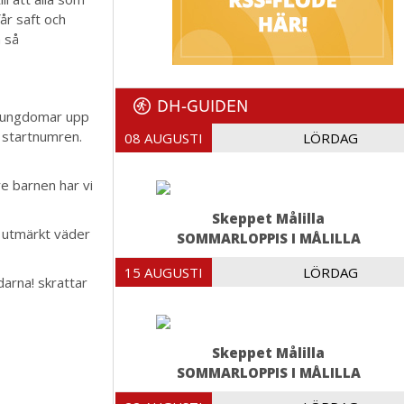
får saft och
h så
DH-GUIDEN
ll ungdomar upp
å startnumren.
08 AUGUSTI
LÖRDAG
re barnen har vi
Skeppet Målilla
 utmärkt väder
SOMMARLOPPIS I MÅLILLA
15 AUGUSTI
LÖRDAG
darna! skrattar
Skeppet Målilla
SOMMARLOPPIS I MÅLILLA