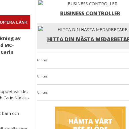
BUSINESS CONTROLLER
OPIERA LÄNK
ökning av
HITTA DIN NÄSTA MEDARBETA
id MC-
 Carin
Annons:
Annons:
loppet var det
Annons:
 Carin Närklin-
t barn och
ll att alla som