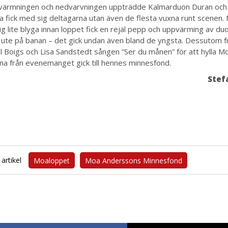
värmningen och nedvarvningen uppträdde Kalmarduon Duran och
ra fick med sig deltagarna utan även de flesta vuxna runt scenen
ig lite blyga innan loppet fick en rejäl pepp och uppvärming av d
ss ute på banan – det gick undan även bland de yngsta. Dessutom 
 Boigs och Lisa Sandstedt sången ”Ser du månen” för att hylla M
rna från evenemanget gick till hennes minnesfond.
Stef
artikel
Moaloppet
Moa Anderssons Minnesfond