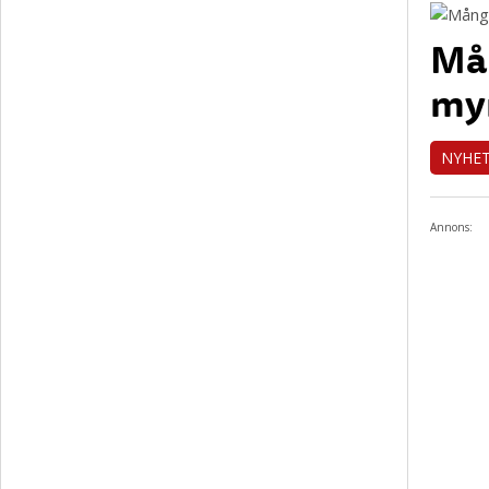
Mån
my
NYHE
Annons: