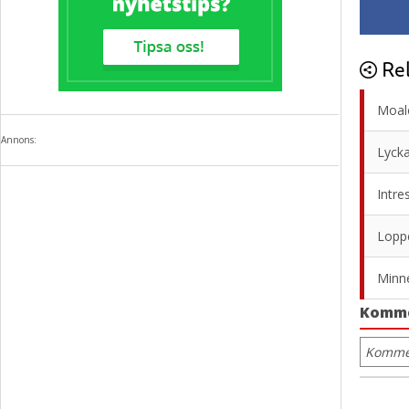
Rel
Moalo
Annons:
Lycka
Intre
Loppe
Minne
Komm
Kommen