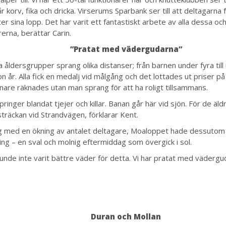
år korv, fika och dricka. Virserums Sparbank ser till att deltagarna 
ter sina lopp. Det har varit ett fantastiskt arbete av alla dessa oc
erna, berättar Carin.
”Pratat med vädergudarna”
ka åldersgrupper sprang olika distanser; från barnen under fyra ti
rton år. Alla fick en medalj vid målgång och det lottades ut priser p
nnare räknades utan man sprang för att ha roligt tillsammans.
ringer blandat tjejer och killar. Banan går här vid sjön. För de äld
l sträckan vid Strandvägen, förklarar Kent.
g med en ökning av antalet deltagare, Moaloppet hade dessutom
ning – en sval och molnig eftermiddag som övergick i sol.
unde inte varit bättre väder för detta. Vi har pratat med vädergu
Duran och Mollan