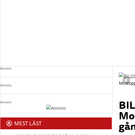
Annons:
Moalopp
Annons:
BI
Annons:
Moa
gå
MEST LÄST