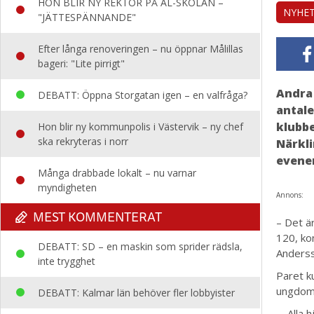
HON BLIR NY REKTOR PÅ AL-SKOLAN –
NYHE
"JÄTTESPÄNNANDE"
Efter långa renoveringen – nu öppnar Målillas
bageri: "Lite pirrigt"
Andra 
DEBATT: Öppna Storgatan igen – en valfråga?
antale
klubbe
Hon blir ny kommunpolis i Västervik – ny chef
ska rekryteras i norr
Närkli
evene
Många drabbade lokalt – nu varnar
myndigheten
Annons:
MEST KOMMENTERAT
– Det ä
120, ko
DEBATT: SD – en maskin som sprider rädsla,
Anderss
inte trygghet
Paret ku
ungdoma
DEBATT: Kalmar län behöver fler lobbyister
– Alla h