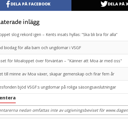
DELA PÅ FACEBOOK
DELA PÅ 
aterade inlägg
ppet slog rekord igen – Kents insats hyllas: ”Ska bli bra för alla”
d biodag för alla barn och ungdomar i VSGF
sset för Moaloppet över förväntan – "Känner att Moa är med oss"
t till minne av Moa växer, skapar gemenskap och firar fem år
sfonden bjöd VSGF:s ungdomar på roliga säsongsavslutningar
entera
tarerna nedan omfattas inte av utgivningsbeviset för www.dagens