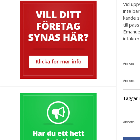
Vid upp
inte ba
kände s
till pa
Emanuel
intäkte
Annons:
Annons:
Taggar i 
Annons: