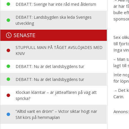
DEBATT: Sverige har inte råd med ålderism
är här f
bulle ef
DEBATT: Landsbygden ska leda Sveriges
sponsor
utveckling
SENASTE
Sex oli
till fjo
STUPFULL MAN PÅ TÅGET AVSLÖJADES MED
Inga vi
KNIV
– Man sp
lagt til
DEBATT: Nu är det landsbygdens tur
Inte no
DEBATT: Nu är det landsbygdens tur
för löp
– Det k
Klockan klämtar – är jätteaffären på väg att
Carin.
spricka?
”Alltid varit en dröm” – Victor siktar högt när
Annons:
SM körs på hemmaplan