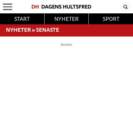
START
NYHETER
SPORT
NYHETER
»
SENASTE
Annons: