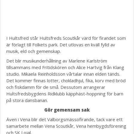
I Hultsfred står Hultsfreds Scoutkår värd för firandet som
är förlagt till Folkets park. Det utlovas en kväll fylld av
musik, eld och gemenskap.
Det blir musikunderhållning av Marlene Karlström
tillsammans med Fritidskören och Alice Hartvig från Klang
studio. Mikaela Reinholdsson vårtalar innan elden tänds.
Det kommer finnas lotter, chokladhjul, fika, korv med bröd
och fiskdamm för de små. Dessutom arrangerar
Hultsfredsbygdens Ridklubb käpphäst-hoppning för barn
på stora dansbanan.
Gör gemensam sak
Även i Vena blir det Valborgsmässofirande, tack vare ett
samarbete mellan Vena Scoutkår, Vena hembygdsförening
och SK Lojal.