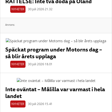
RÄTTELSE: Inte två döda på Öland
NYHETER
30 juli 2026 21.32
Annons:
Späckat program under Motorns dag –
så blir årets upplaga
NYHETER
30 juli 2026 18.01
Inte oväntat – Målilla var varmast i hela
landet
NYHETER
30 juli 2026 15.41