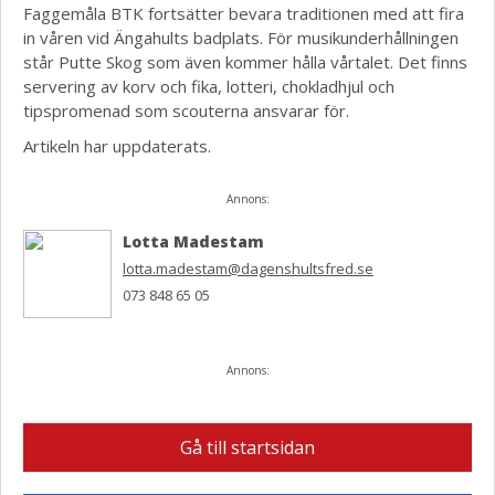
Faggemåla BTK fortsätter bevara traditionen med att fira
in våren vid Ängahults badplats. För musikunderhållningen
står Putte Skog som även kommer hålla vårtalet. Det finns
servering av korv och fika, lotteri, chokladhjul och
tipspromenad som scouterna ansvarar för.
Artikeln har uppdaterats.
Annons:
Lotta Madestam
lotta.madestam@dagenshultsfred.se
073 848 65 05
Annons:
Gå till startsidan