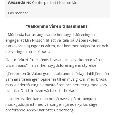
Avsändare:
Centerpartiet i Kalmar län
Läs mer här
”Välkomna våren tillsammans”
I Mörlunda har arrangerande hembygdsföreningen
engagerat Elin Nilsson till att vårtala på Blåbärskullen.
Kyrkokören sjunger in våren, det kommer säljas lotter och
serveringen håller öppet.
”När mörkret faller tänds brasan och vi välkomnar våren
tillsammans”, hälsar hembygdsföreningens styrelse.
I Järnforsen är Valborgsmässofirandet förlagt intill Järnsjön.
Samhällsföreningen bjuder in till en mysig kväll med brasa,
musikunderhållning av musikkåren och servering med korv
och fika. Det blir även vårtal och chokladhjul.
– Under kvällen kan man också passa på att avnjuta
musikgudstjänst med vårsånger i Järeda kyrka, säger
ordförande Anne-Charlotte Cederberg.