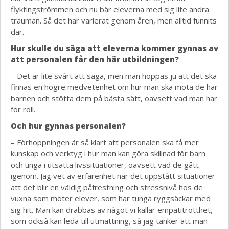
flyktingströmmen och nu bär eleverna med sig lite andra
trauman. Så det har varierat genom åren, men alltid funnits
där.
Hur skulle du säga att eleverna kommer gynnas av
att personalen får den här utbildningen?
– Det är lite svårt att säga, men man hoppas ju att det ska
finnas en högre medvetenhet om hur man ska möta de här
barnen och stötta dem på bästa sätt, oavsett vad man har
för roll.
Och hur gynnas personalen?
– Förhoppningen är så klart att personalen ska få mer
kunskap och verktyg i hur man kan göra skillnad för barn
och unga i utsatta livssituationer, oavsett vad de gått
igenom. Jag vet av erfarenhet när det uppstått situationer
att det blir en väldig påfrestning och stressnivå hos de
vuxna som möter elever, som har tunga ryggsäckar med
sig hit. Man kan drabbas av något vi kallar empatitrötthet,
som också kan leda till utmattning, så jag tänker att man