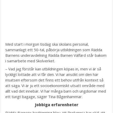
Med start i morgon tisdag ska skolans personal,
sammanlagt ett 50-tal, påbörja utbildningen som Rädda
Barnens underavdelning Rädda Barnen Välfärd står bakom
i samarbete med Skolverket.
– Vad jag förstår kan utbildningen köpas in, men vi är så
lyckligt lottade att vi får den. Vi har ansökt om den här
insatsen eftersom det finns ett behov utifrån kontext så
att säga. Vi är ju ett socioekonomiskt utsatt område med
allt vad det innebär. Vi har många barn och ungdomar med
ett tungt bagage, säger Tina Bågenhammar.
Jobbiga erfarenheter
Rädda Barnens bedömning blev att Prolympia har skäl att