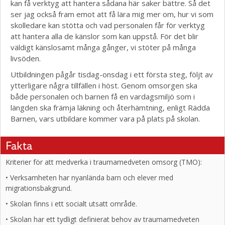
kan få verktyg att hantera sådana här saker bättre. Så det
ser jag också fram emot att få lära mig mer om, hur vi som
skolledare kan stötta och vad personalen får för verktyg
att hantera alla de känslor som kan uppstå. För det blir
väldigt känslosamt många gånger, vi stöter på många
livsöden.
Utbildningen pågår tisdag-onsdag i ett första steg, följt av
ytterligare några tillfällen i höst. Genom omsorgen ska
både personalen och barnen få en vardagsmiljö som i
längden ska främja läkning och återhämtning, enligt Rädda
Barnen, vars utbildare kommer vara på plats på skolan.
Fakta
Kriterier för att medverka i traumamedveten omsorg (TMO):
• Verksamheten har nyanlända barn och elever med
migrationsbakgrund.
• Skolan finns i ett socialt utsatt område.
• Skolan har ett tydligt definierat behov av traumamedveten