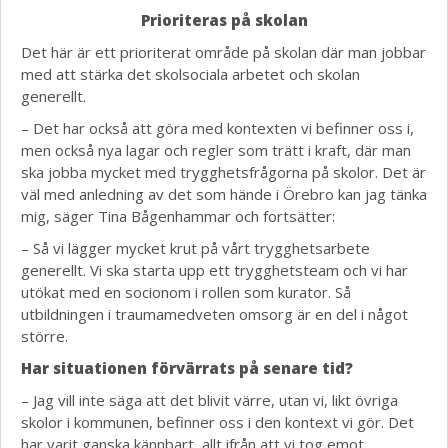
Prioriteras på skolan
Det här är ett prioriterat område på skolan där man jobbar
med att stärka det skolsociala arbetet och skolan
generellt.
– Det har också att göra med kontexten vi befinner oss i,
men också nya lagar och regler som trätt i kraft, där man
ska jobba mycket med trygghetsfrågorna på skolor. Det är
väl med anledning av det som hände i Örebro kan jag tänka
mig, säger Tina Bågenhammar och fortsätter:
– Så vi lägger mycket krut på vårt trygghetsarbete
generellt. Vi ska starta upp ett trygghetsteam och vi har
utökat med en socionom i rollen som kurator. Så
utbildningen i traumamedveten omsorg är en del i något
större.
Har situationen förvärrats på senare tid?
– Jag vill inte säga att det blivit värre, utan vi, likt övriga
skolor i kommunen, befinner oss i den kontext vi gör. Det
har varit ganska kännbart, allt ifrån att vi tog emot