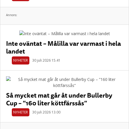
Annons:
Inte oväntat – Målilla var varmast i hela
landet
NYHETER
30 juli 2026 15.41
Så mycket mat går åt under Bullerby
Cup – ”160 liter köttfärssås”
NYHETER
30 juli 2026 13.00