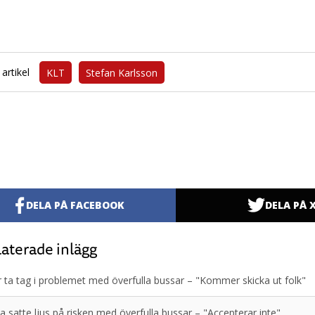
artikel
KLT
Stefan Karlsson
DELA PÅ FACEBOOK
DELA PÅ 
aterade inlägg
 ta tag i problemet med överfulla bussar – "Kommer skicka ut folk"
a satte ljus på risken med överfulla bussar – "Accepterar inte"