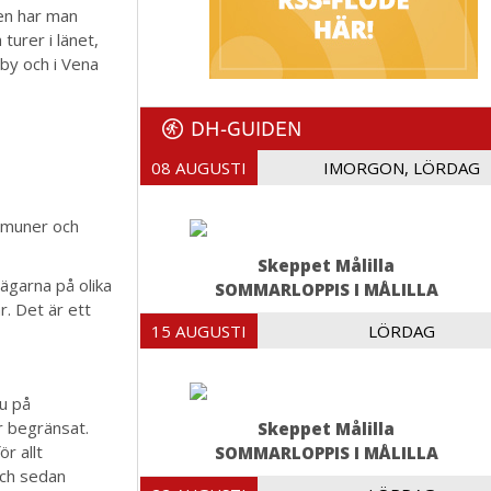
len har man
 turer i länet,
by och i Vena
DH-GUIDEN
08 AUGUSTI
IMORGON, LÖRDAG
mmuner och
Skeppet Målilla
vägarna på olika
SOMMARLOPPIS I MÅLILLA
. Det är ett
15 AUGUSTI
LÖRDAG
ju på
r begränsat.
Skeppet Målilla
r allt
SOMMARLOPPIS I MÅLILLA
och sedan