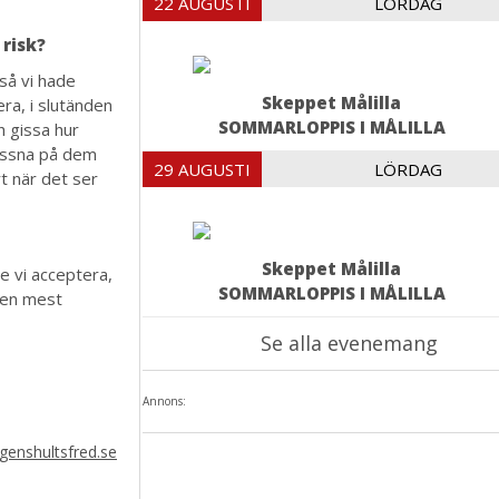
22 AUGUSTI
LÖRDAG
 risk?
 så vi hade
Skeppet Målilla
era, i slutänden
SOMMARLOPPIS I MÅLILLA
h gissa hur
lyssna på dem
29 AUGUSTI
LÖRDAG
rt när det ser
Skeppet Målilla
te vi acceptera,
SOMMARLOPPIS I MÅLILLA
den mest
Se alla evenemang
Annons:
enshultsfred.se