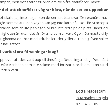
mpar, men det ställer till problem för våra chaufförer i länet.
 det att chaufförer vägrar köra, när de ser en uppenbar
et skulle jag inte säga, men de ser ju ett ansvar för resenärerna,
går som sa att ”den vägen kan jag inte köra på”. Det får vi accept
öraren som är ute på vägen. Vi kan inte sitta på en plats i länet oc
ligheten är, utan det är förarna som är våra ögon. Då måste vi 
år glömma det här med tidtabeller, det gäller att ta sig fram säke
t här sättet.
t varit stora förseningar idag?
 upplever att det varit upp till timslånga förseningar idag. Det mås
tefan Karlsson som inte räknar med fortsatta problem, utan att 
 tiden varit.
Lotta Madestam
lotta.madestam@dag
073 848 65 05