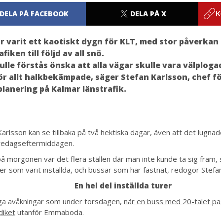
DELA PÅ FACEBOOK
DELA PÅ X
K
r varit ett kaotiskt dygn för KLT, med stor påverkan
afiken till följd av all snö.
kulle förstås önska att alla vägar skulle vara välplog
r allt halkbekämpade, säger Stefan Karlsson, chef f
planering på Kalmar länstrafik.
arlsson kan se tillbaka på två hektiska dagar, även att det lugnade
redagseftermiddagen.
på morgonen var det flera ställen där man inte kunde ta sig fram, 
er som varit inställda, och bussar som har fastnat, redogör Stefa
En hel del inställda turer
ga avåkningar som under torsdagen,
när en buss med 20-talet p
diket
utanför Emmaboda.