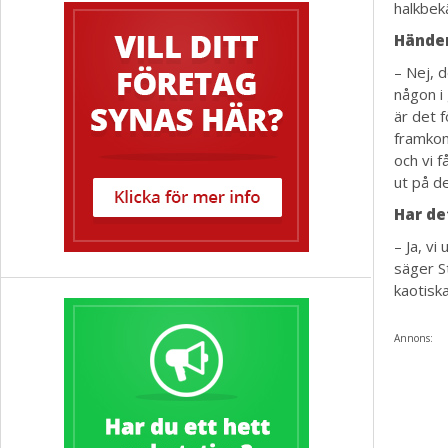
halkbekä
Händer
– Nej, d
någon i 
är det f
framkom
och vi f
ut på de
Har de
– Ja, vi
säger S
kaotiska
Annons: