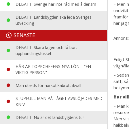
– Men m
DEBATT: Sverige har inte råd med ålderism
undvikit
framför
DEBATT: Landsbygden ska leda Sveriges
har jag 
utveckling
SENASTE
Annons:
DEBATT: Skärp lagen och få bort
upphandlingsfusket
Enligt 
väghålla
HÄR ÄR TOPPCHEFENS NYA LÖN – ”EN
VIKTIG PERSON”
– Sedan 
sätt, s
Man utreds för narkotikabrott ikväll
bekymme
Hur vi
STUPFULL MAN PÅ TÅGET AVSLÖJADES MED
KNIV
– Man ka
resurse
DEBATT: Nu är det landsbygdens tur
Men vi s
halkbek