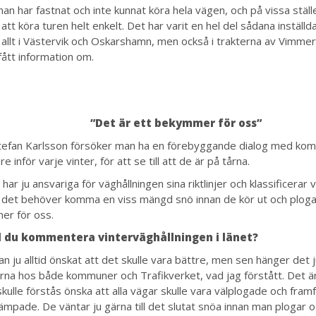
an har fastnat och inte kunnat köra hela vägen, och på vissa stäl
 att köra turen helt enkelt. Det har varit en hel del sådana inställda
 allt i Västervik och Oskarshamn, men också i trakterna av Vimmer
fått information om.
”Det är ett bekymmer för oss”
Stefan Karlsson försöker man ha en förebyggande dialog med ko
re inför varje vinter, för att se till att de är på tårna.
har ju ansvariga för väghållningen sina riktlinjer och klassificerar 
å det behöver komma en viss mängd snö innan de kör ut och plogar
r för oss.
ll du kommentera vinterväghållningen i länet?
n ju alltid önskat att det skulle vara bättre, men sen hänger det 
rna hos både kommuner och Trafikverket, vad jag förstått. Det ä
kulle förstås önska att alla vägar skulle vara välplogade och framfö
ämpade. De väntar ju gärna till det slutat snöa innan man plogar 