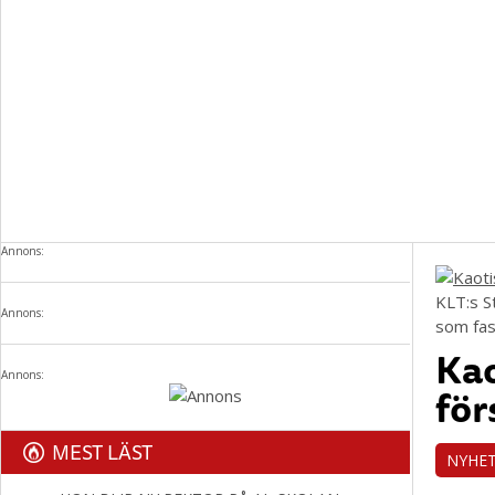
Annons:
KLT:s S
Annons:
som fas
Kao
Annons:
för
MEST LÄST
NYHE