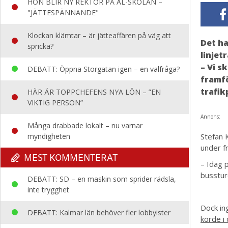
HON BLIR NY REKTOR PÅ AL-SKOLAN –
"JÄTTESPÄNNANDE"
Klockan klämtar – är jätteaffären på väg att
Det ha
spricka?
linjetr
– Vi s
DEBATT: Öppna Storgatan igen – en valfråga?
framfö
trafik
HÄR ÄR TOPPCHEFENS NYA LÖN – ”EN
VIKTIG PERSON”
Annons:
Många drabbade lokalt – nu varnar
myndigheten
Stefan K
under f
MEST KOMMENTERAT
– Idag 
busstur
DEBATT: SD – en maskin som sprider rädsla,
inte trygghet
Dock in
DEBATT: Kalmar län behöver fler lobbyister
körde i 