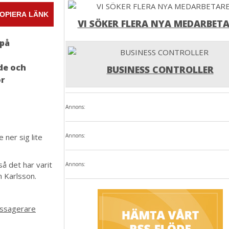
OPIERA LÄNK
VI SÖKER FLERA NYA MEDARBETA
 på
ade och
BUSINESS CONTROLLER
ör
Annons:
 ner sig lite
Annons:
så det har varit
Annons:
n Karlsson.
assagerare