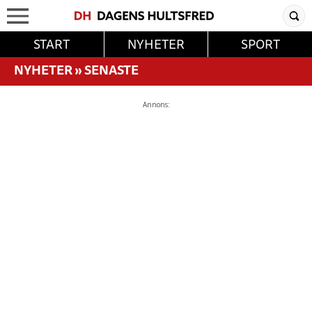
START
NYHETER
SPORT
NYHETER
»
SENASTE
Annons: