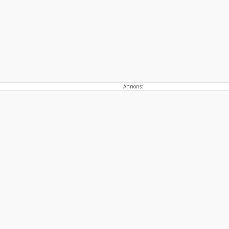
Annons:
Politisk annons
Avsändare:
Centerpartiet i Kalmar län
Läs mer här