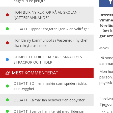
bageri: "Lite pirrigt"
HON BLIR NY REKTOR PÅ AL-SKOLAN –
Intress
"JÄTTESPÄNNANDE"
Vimmer
förelä
DEBATT: Öppna Storgatan igen – en valfråga?
– Det k
ger et
Hon blir ny kommunpolis i Västervik – ny chef
ska rekryteras i norr
Annons:
KOMPLETT GUIDE: HÄR ÄR SM-RALLYTS
På sönd
STRÄCKOR OCH TIDER
sammanh
Men hon
MEST KOMMENTERAT
person,
psykisk
DEBATT: SD – en maskin som sprider rädsla,
inte trygghet
Föreläs
DEBATT: Kalmar län behöver fler lobbyister
Tjejjou
DEBATT: Sverige har inte råd med ålderism
– Vi är 