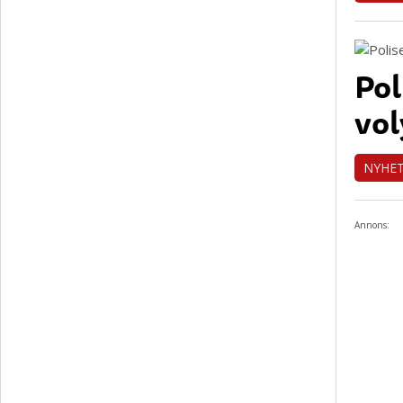
Pol
vo
NYHE
Annons: