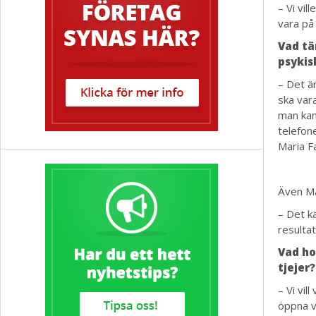
– Vi vil
vara på 
Vad tä
psykis
– Det är
ska vara
man kan
telefone
Maria Fa
Även Ma
– Det kä
resulta
Vad ho
tjejer?
– Vi vil
öppna v