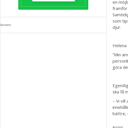
en möjl
framför a
Samtidig
som tip
Annons:
djur.
Helena 
”Min amb
personli
göra de
Egentli
ska få m
– Vi vil
innehåll
bättre, 
Annons: