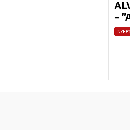
AL
– 
NYHE