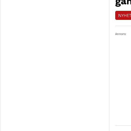
gå
NYHE
Annons: