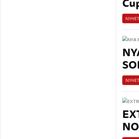
Cup
NYHE
NY
SO
NYHE
EX
NO