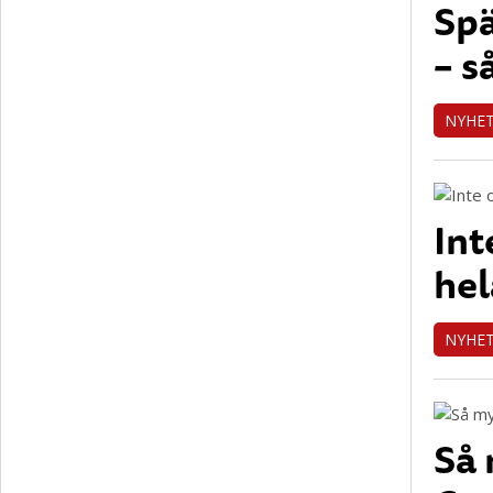
Spä
– s
NYHE
Int
hel
NYHE
Så 