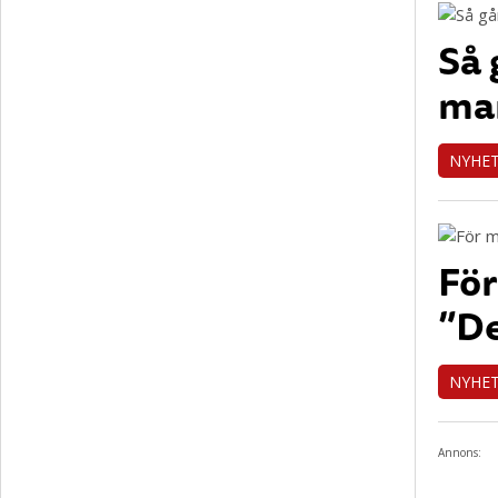
Så 
mar
NYHE
För
”De
NYHE
Annons: