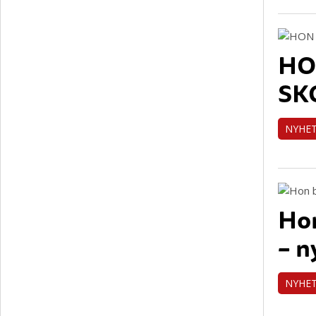
HO
SK
NYHE
Hon
– n
NYHE