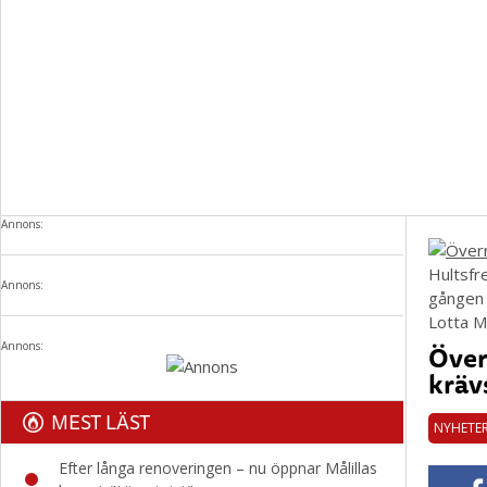
Annons:
Hultsfr
Annons:
gången 
Lotta M
Över
Annons:
kräv
MEST LÄST
NYHETE
Efter långa renoveringen – nu öppnar Målillas