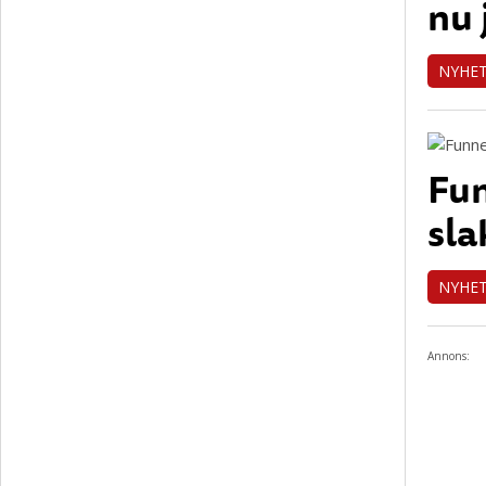
nu 
NYHE
Fun
sla
NYHE
Annons: