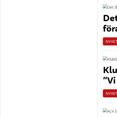
Det
för
NYHE
Klu
”Vi
NYHE