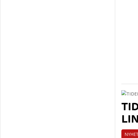
TI
LI
NYHE