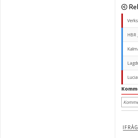
Rel
Verks
HBR g
Kalma
Lagdr
Lucia
Komm
Kommen