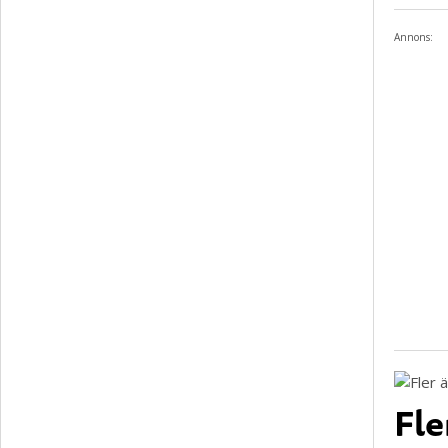
Annons:
Fle