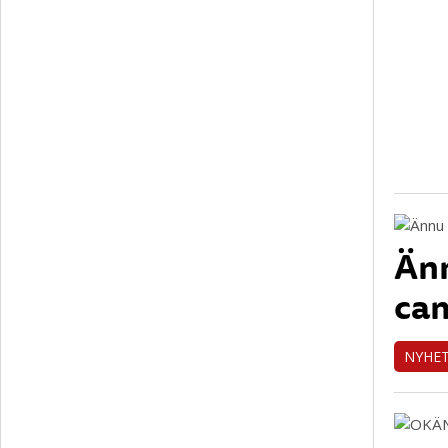
Än
cam
NYHE