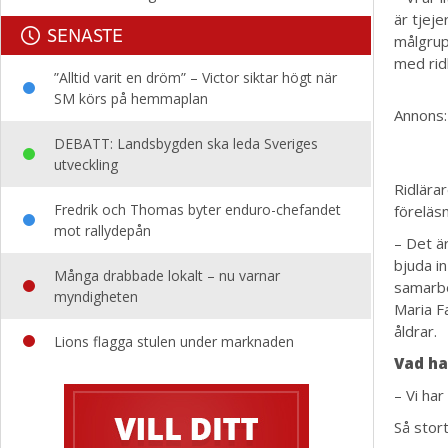
är tjeje
SENASTE
målgrup
med rid
”Alltid varit en dröm” – Victor siktar högt när
SM körs på hemmaplan
Annons:
DEBATT: Landsbygden ska leda Sveriges
utveckling
Ridlära
Fredrik och Thomas byter enduro-chefandet
föreläsn
mot rallydepån
– Det är
bjuda i
Många drabbade lokalt – nu varnar
samarbe
myndigheten
Maria Fa
åldrar.
Lions flagga stulen under marknaden
Vad ha
– Vi har
Så stort