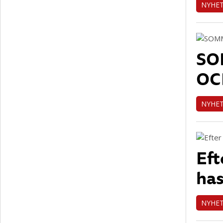
NYHE
SO
OC
NYHE
Eft
has
NYHE