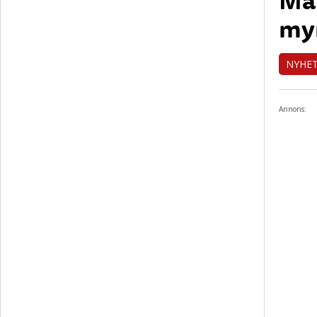
my
NYHE
Annons: