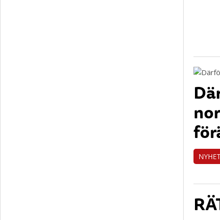
Där
nor
för
NYHE
RÄT