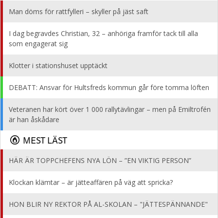
Man döms för rattfylleri – skyller på jäst saft
I dag begravdes Christian, 32 – anhöriga framför tack till alla
som engagerat sig
Klotter i stationshuset upptäckt
DEBATT: Ansvar för Hultsfreds kommun går före tomma löften
Veteranen har kört över 1 000 rallytävlingar – men på Emiltrofén
är han åskådare
MEST LÄST
HÄR ÄR TOPPCHEFENS NYA LÖN – ”EN VIKTIG PERSON”
Klockan klämtar – är jätteaffären på väg att spricka?
HON BLIR NY REKTOR PÅ AL-SKOLAN – "JÄTTESPÄNNANDE"