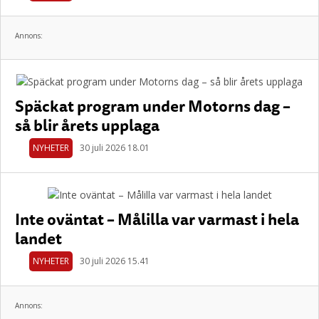
Annons:
Späckat program under Motorns dag –
så blir årets upplaga
NYHETER
30 juli 2026 18.01
Inte oväntat – Målilla var varmast i hela
landet
NYHETER
30 juli 2026 15.41
Annons: