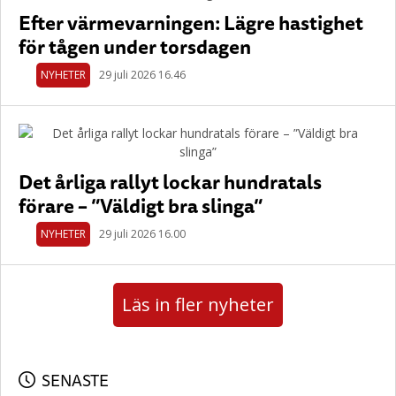
Efter värmevarningen: Lägre hastighet
för tågen under torsdagen
NYHETER
29 juli 2026 16.46
Det årliga rallyt lockar hundratals
förare – ”Väldigt bra slinga”
NYHETER
29 juli 2026 16.00
Läs in fler nyheter
SENASTE