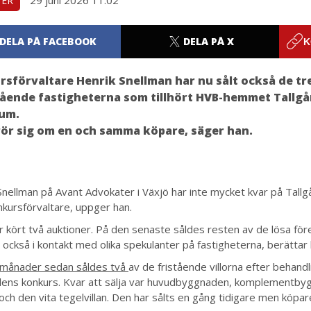
TER
DELA PÅ FACEBOOK
DELA PÅ X
K
sförvaltare Henrik Snellman har nu sålt också de tr
ående fastigheterna som tillhört HVB-hemmet Tallgå
rum.
rör sig om en och samma köpare, säger han.
Snellman på Avant Advokater i Växjö har inte mycket kvar på Tallg
kursförvaltare, uppger han.
ar kört två auktioner. På den senaste såldes resten av de lösa fö
 också i kontakt med olika spekulanter på fastigheterna, berättar
 månader sedan såldes två
av de fristående villorna efter behan
dens konkurs. Kvar att sälja var huvudbyggnaden, komplementb
och den vita tegelvillan. Den har sålts en gång tidigare men köpa