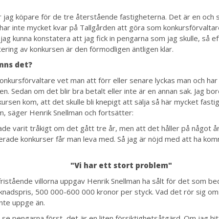
r jag köpare för de tre återstående fastigheterna. Det är en oc
 har inte mycket kvar på Tallgården att göra som konkursförvalta
jag kunna konstatera att jag fick in pengarna som jag skulle, så ef
tering av konkursen är den förmodligen äntligen klar.
nns det?
onkursförvaltare vet man att förr eller senare lyckas man och har
n. Sedan om det blir bra betalt eller inte är en annan sak. Jag bo
ursen kom, att det skulle bli knepigt att sälja så här mycket fastig
m, säger Henrik Snellman och fortsätter:
de varit tråkigt om det gått tre år, men att det håller på något å
erade konkurser får man leva med. Så jag är nöjd med att ha kom
"Vi har ett stort problem"
fristående villorna uppgav Henrik Snellman ha sålt för det som 
knadspris, 500 000-600 000 kronor per styck. Vad det rör sig om
 inte uppge än.
ll se pengarna först, det är en liten försiktighetsåtgärd. Om jag h