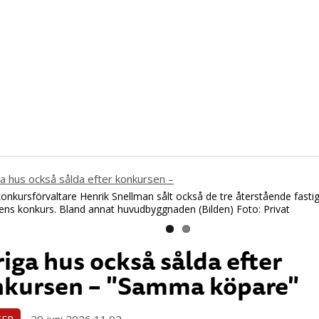
onkursförvaltare Henrik Snellman sålt också de tre återstående fasti
ens konkurs. Bland annat huvudbyggnaden (Bilden) Foto: Privat
iga hus också sålda efter
nkursen – "Samma köpare"
29 juni 2026 11.02