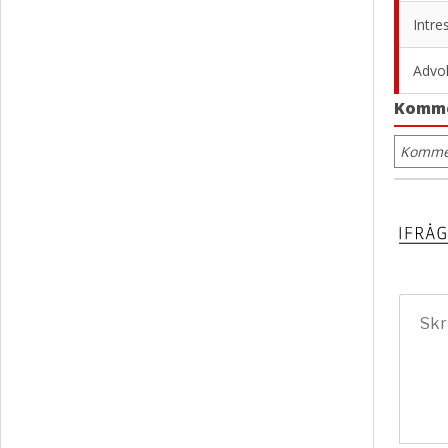
Intre
Advok
Komm
Kommen