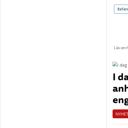
I d
anh
eng
NYHE