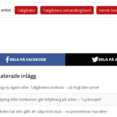
artikel
Tallgården
Tallgårdens behandlingshem
Henrik Sn
DELA PÅ FACEBOOK
DELA PÅ 
aterade inlägg
ag ny ägare efter Tallgårdens konkurs – så högt blev priset
ljning efter konkursen ger inflyttning på orten – "Lyckosamt"
ården har inte gått att sälja trots bud – nu presenteras nya idéer