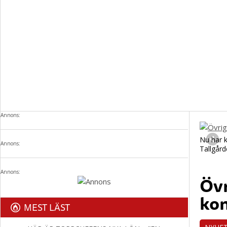
Annons:
Nu har k
Annons:
Tallgård
Annons:
Övr
ko
MEST LÄST