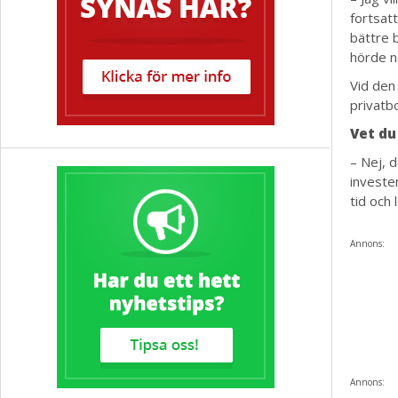
fortsat
bättre b
hörde n
Vid den 
privatbo
Vet du
– Nej, 
investe
tid och
Annons:
Annons: