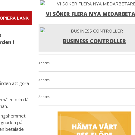
VI SÖKER FLERA NYA MEDARBETA
OPIERA LÄNK
e
BUSINESS CONTROLLER
rden i
Annons:
Annons:
ården att göra
Annons:
remålen och då
 han.
dlingshemmet
yggnaden på
ren betalade