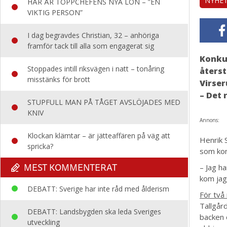
NYHE
HÄR ÄR TOPPCHEFENS NYA LÖN – ”EN
VIKTIG PERSON”
I dag begravdes Christian, 32 – anhöriga
framför tack till alla som engagerat sig
Konkur
Stoppades intill riksvägen i natt – tonåring
återst
misstänks för brott
Virse
– Det 
STUPFULL MAN PÅ TÅGET AVSLÖJADES MED
KNIV
Annons:
Klockan klämtar – är jätteaffären på väg att
Henrik 
spricka?
som kon
MEST KOMMENTERAT
– Jag h
kom jag
DEBATT: Sverige har inte råd med ålderism
För två
Tallgår
DEBATT: Landsbygden ska leda Sveriges
backen 
utveckling