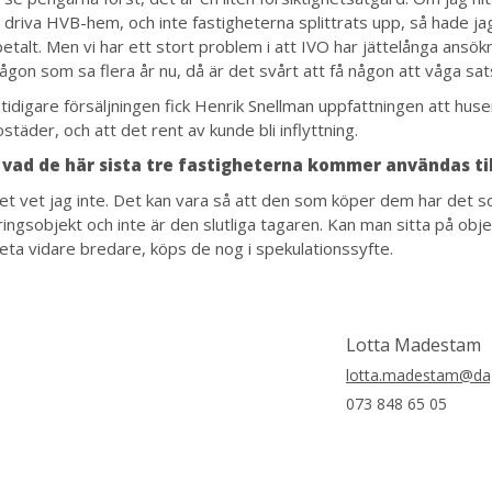
t driva HVB-hem, och inte fastigheterna splittrats upp, så hade ja
etalt. Men vi har ett stort problem i att IVO har jättelånga ansökn
ågon som sa flera år nu, då är det svårt att få någon att våga sat
tidigare försäljningen fick Henrik Snellman uppfattningen att husen
städer, och att det rent av kunde bli inflyttning.
 vad de här sista tre fastigheterna kommer användas til
det vet jag inte. Det kan vara så att den som köper dem har det 
ringsobjekt och inte är den slutliga tagaren. Kan man sitta på obj
 leta vidare bredare, köps de nog i spekulationssyfte.
Lotta Madestam
lotta.madestam@dag
073 848 65 05