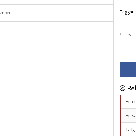
Taggar i 
Annons:
Annons:
Rel
Föret
Försä
Tallg