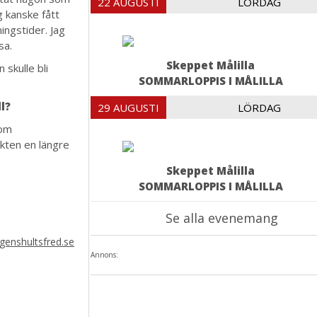
22 AUGUSTI
LÖRDAG
g kanske fått
ingstider. Jag
sa.
Skeppet Målilla
 skulle bli
SOMMARLOPPIS I MÅLILLA
l?
29 AUGUSTI
LÖRDAG
som
ekten en längre
Skeppet Målilla
SOMMARLOPPIS I MÅLILLA
Se alla evenemang
enshultsfred.se
Annons: