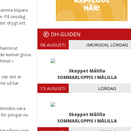
h samma köpare
re. På onsdag
ter drygt ett
DH-GUIDEN
08 AUGUSTI
IMORGON, LÖRDAG
 hanterat
rde kunnat gissa
heter i
Skeppet Målilla
r när det är
SOMMARLOPPIS I MÅLILLA
mit så här
15 AUGUSTI
LÖRDAG
bedömdes vara
Skeppet Målilla
 för pengar nu
SOMMARLOPPIS I MÅLILLA
ittat någon som