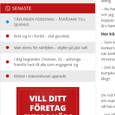
aldrig.
SENASTE
– Nu ha
och jag
TÄVLINGEN FÖRSENAD – ÅSKÅDARE TILL
hoppas 
SJUKHUS
års han
Hur kä
Bröt sig in i förråd – stal gasoltub
– Som k
Man döms för rattfylleri – skyller på jäst saft
konkurse
när konk
Virseru
I dag begravdes Christian, 32 – anhöriga
framför tack till alla som engagerat sig
– Det ha
komplic
Klotter i stationshuset upptäckt
långt.
De två 
ett mar
vill han
– Jag vi