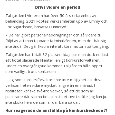
Drivs vidare en period
Tallgården i Virserum har över 50 års erfarenhet av
behandling. 2021 köptes verksamheten upp av Emmy och
Eric Sigurdsson, bosatta i Linneryd.
– De har gjort personalneddragningar och så vidare till
följd av att man tappade Kriminalvården, men det bär sig
inte ändå. Det går liksom inte att köra motorn på tomgång.
Tallgården har totalt 32 platser. Idag har man dock endast
ett tiotal placerade klienter, enligt konkursförvaltaren.
Under en övergångstid kommer Tallgården hålla öppet
som vanligt, trots konkursen.
– Jag som konkursförvaltare har inte möjlighet att driva
verksamheten vidare mycket längre än en månad. I
realiteten kanske två-tre veckor, så att de som är
placerade där ska ha tid att hitta ett nytt ställe. Jag kan ju
inte skicka hem de som är där bara så där.
Hur reagerade de anställda på konkursbeskedet?