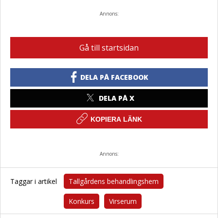
Annons:
Gå till startsidan
DELA PÅ FACEBOOK
DELA PÅ X
KOPIERA LÄNK
Annons:
Taggar i artikel
Tallgårdens behandlingshem
Konkurs
Virserum