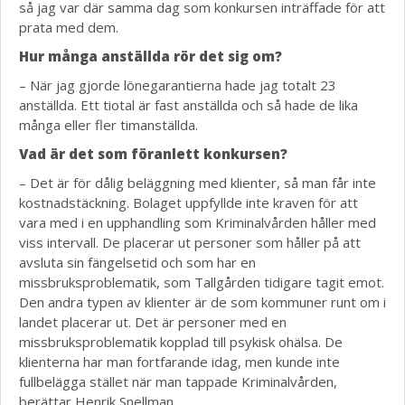
så jag var där samma dag som konkursen inträffade för att
prata med dem.
Hur många anställda rör det sig om?
– När jag gjorde lönegarantierna hade jag totalt 23
anställda. Ett tiotal är fast anställda och så hade de lika
många eller fler timanställda.
Vad är det som föranlett konkursen?
– Det är för dålig beläggning med klienter, så man får inte
kostnadstäckning. Bolaget uppfyllde inte kraven för att
vara med i en upphandling som Kriminalvården håller med
viss intervall. De placerar ut personer som håller på att
avsluta sin fängelsetid och som har en
missbruksproblematik, som Tallgården tidigare tagit emot.
Den andra typen av klienter är de som kommuner runt om i
landet placerar ut. Det är personer med en
missbruksproblematik kopplad till psykisk ohälsa. De
klienterna har man fortfarande idag, men kunde inte
fullbelägga stället när man tappade Kriminalvården,
berättar Henrik Snellman.