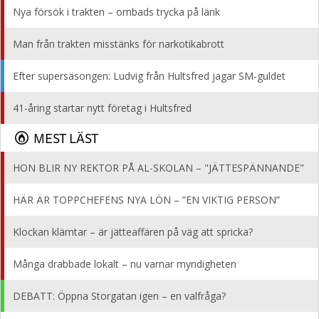
Nya försök i trakten – ombads trycka på länk
Man från trakten misstänks för narkotikabrott
Efter supersäsongen: Ludvig från Hultsfred jagar SM-guldet
41-åring startar nytt företag i Hultsfred
MEST LÄST
HON BLIR NY REKTOR PÅ AL-SKOLAN – "JÄTTESPÄNNANDE"
HÄR ÄR TOPPCHEFENS NYA LÖN – ”EN VIKTIG PERSON”
Klockan klämtar – är jätteaffären på väg att spricka?
Många drabbade lokalt – nu varnar myndigheten
DEBATT: Öppna Storgatan igen – en valfråga?