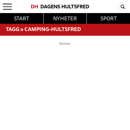
START
NYHETER
SPORT
TAGG
»
CAMPING-HULTSFRED
Annons: