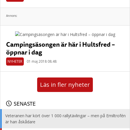
Annons:
Campingsäsongen är här i Hultsfred –
öppnar i dag
NYHETER
01 maj 2018 08.48
Läs in fler nyheter
SENASTE
Veteranen har kört över 1 000 rallytävlingar – men på Emiltrofén
är han åskådare