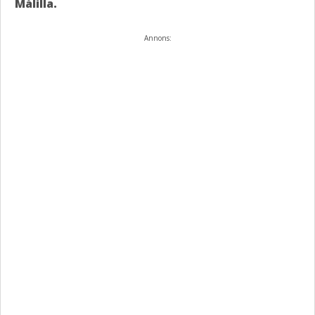
Målilla.
Annons: