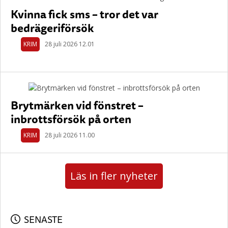
Kvinna fick sms – tror det var
bedrägeriförsök
KRIM
28 juli 2026 12.01
Brytmärken vid fönstret –
inbrottsförsök på orten
KRIM
28 juli 2026 11.00
Läs in fler nyheter
SENASTE