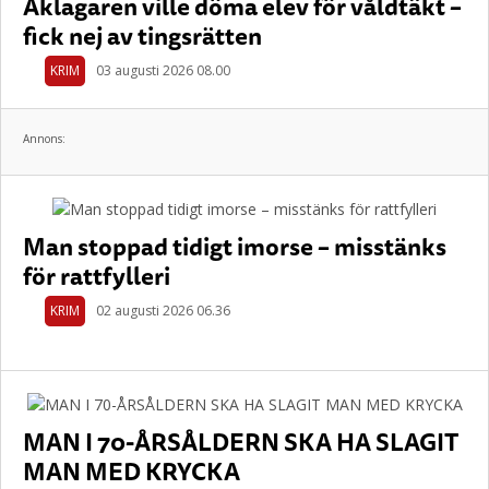
Åklagaren ville döma elev för våldtäkt –
fick nej av tingsrätten
KRIM
03 augusti 2026 08.00
Annons:
Man stoppad tidigt imorse – misstänks
för rattfylleri
KRIM
02 augusti 2026 06.36
MAN I 70-ÅRSÅLDERN SKA HA SLAGIT
MAN MED KRYCKA